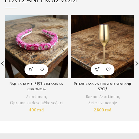
Rajf za kosu -S195-ciklama sa
Pehar-casa za crkveno vencanje
cirkonom
S205
Asortiman
,
Razno
,
Asortiman
,
Oprema za devojačke večeri
Set za vencanje
400
rsd
2.800
rsd