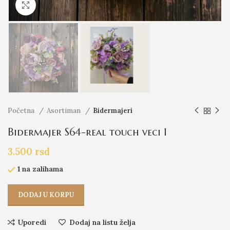
Click to enlarge
Početna
Asortiman
Bidermajeri
Bidermajer S64-real touch veci 1
3.500
rsd
1 na zalihama
DODAJ U KORPU
Uporedi
Dodaj na listu želja