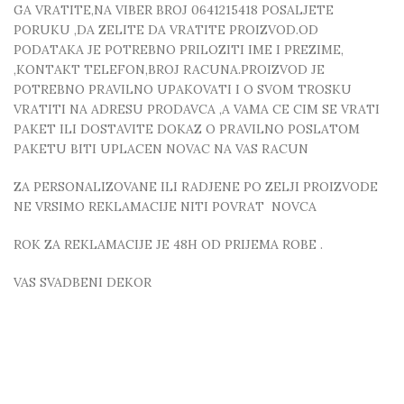
GA VRATITE,NA VIBER BROJ 0641215418 POSALJETE
PORUKU ,DA ZELITE DA VRATITE PROIZVOD.OD
PODATAKA JE POTREBNO PRILOZITI IME I PREZIME,
,KONTAKT TELEFON,BROJ RACUNA.PROIZVOD JE
POTREBNO PRAVILNO UPAKOVATI I O SVOM TROSKU
VRATITI NA ADRESU PRODAVCA ,A VAMA CE CIM SE VRATI
PAKET ILI DOSTAVITE DOKAZ O PRAVILNO POSLATOM
PAKETU BITI UPLACEN NOVAC NA VAS RACUN
ZA PERSONALIZOVANE ILI RADJENE PO ZELJI PROIZVODE
NE VRSIMO REKLAMACIJE NITI POVRAT NOVCA
ROK ZA REKLAMACIJE JE 48H OD PRIJEMA ROBE .
VAS SVADBENI DEKOR