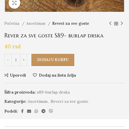
Click to enlarge
Početna
Asortiman
Reveri za sve goste
Rever za sve goste S89- burlap drska
40
rsd
DODAJ U KORPU
Uporedi
Dodaj na listu želja
Šifra proizvoda:
s89-burlap drska
Kategorije:
Asortiman
,
Reveri za sve goste
Podeli: