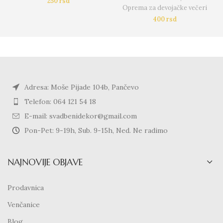
250
rsd
Oprema za devojačke večeri
400
rsd
Adresa: Moše Pijade 104b, Pančevo
Telefon: 064 121 54 18
E-mail: svadbenidekor@gmail.com
Pon-Pet: 9-19h, Sub. 9-15h, Ned. Ne radimo
NAJNOVIJE OBJAVE
Prodavnica
Venčanice
Blog