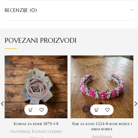
RECENZIJE (0)
POVEZANI PROIZVODI
Korsaz za kume S879-1-8
Rajf za kosu S224-8-roze ruzice i
krem bobice
Asortiman
,
Korsaži za kume
Asortiman
,