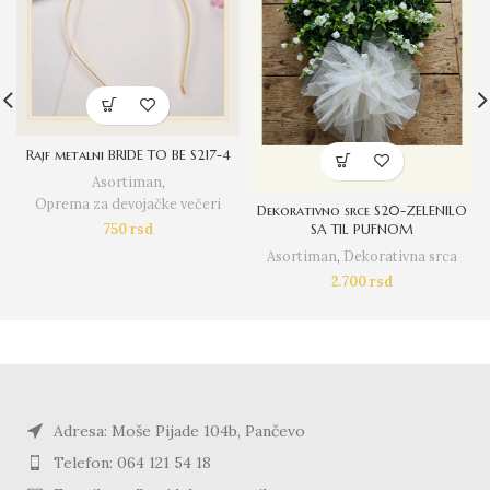
Rajf metalni BRIDE TO BE S217-4
Asortiman
,
Oprema za devojačke večeri
Dekorativno srce S20-ZELENILO
750
rsd
SA TIL PUFNOM
Asortiman
,
Dekorativna srca
2.700
rsd
Adresa: Moše Pijade 104b, Pančevo
Telefon: 064 121 54 18