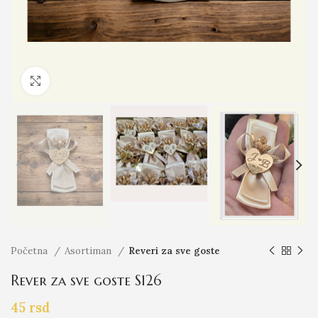
Click to enlarge
Početna
Asortiman
Reveri za sve goste
Rever za sve goste S126
45
rsd