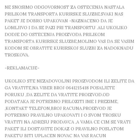
NE SNOSIMO ODGOVORNOST ZA OSTECENJA NASTALA
PRILIKOM TRANSPORTA KURIRSKE SLUZBE.SVAKI NAS
PAKET JE DOBRO UPAKOVAN -NAZNACENO DA JE
LOMLJIVO I DA SE PAZI PRI TRANSPORTU .ALI UKOLIKO
DODJE DO OSTECENJA PROIZVODA PRILIKOM
TRANSPORTA KURIRSKE SLUZBE,MOLIMO VAS DA SE VASIM
KODOM SE OBRATITE KURIRSKOJ SLUZBI ZA NADOKNADU
TROSKOVA.
-REKLAMACIJE-
UKOLIKO STE NEZADOVOLJNI PROIZVODOM ILI ZELITE DA
GA VRATITE,NA VIBER BROJ 0641215418 POSALJETE
PORUKU ,DA ZELITE DA VRATITE PROIZVOD.OD
PODATAKA JE POTREBNO PRILOZITI IME I PREZIME,
,KONTAKT TELEFON,BROJ RACUNA.PROIZVOD JE
POTREBNO PRAVILNO UPAKOVATI I O SVOM TROSKU
VRATITI NA ADRESU PRODAVCA ,A VAMA CE CIM SE VRATI
PAKET ILI DOSTAVITE DOKAZ O PRAVILNO POSLATOM
PAKETU BITI UPLACEN NOVAC NA VAS RACUN