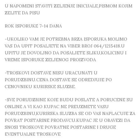
U NAPOMENI STAVITI ZELJENJE INICIJALE,PISMOM KOJIM
ZELITE DA PISU
ROK ISPORUKE 7-14 DANA
-UKOLIKO VAM JE POTREBNA BRZA ISPORUKA MOLIMO
VAS DA UPIT POSALJETE NA VIBER BROJ 064/1215418.U
UPITU JE DOVOLJNO DA POSALJETE SLIKU,KOLICINU I
VREME ISPORUKE ZELJENOG PROIZVODA
-TROSKOVI DOSTAVE NISU URACUNATI U
PORUDZBINU.CENA DOSTAVE SE ODREDJUJE PO
CENOVNIKU KURIRSKE SLUZBE.
-SVE PORUDZBINE KOJE BUDU POSLATE A PORUCENE SU
ONLINE A VI KAO KUPAC NE PREUZMETE VASU
PORUDZBINU,KURIRSKA SLUZBA SE OD VAS NAPLACUJE ZA
POVRAT POSTARINE PRODAVCU.KUPAC JE U OBAVEZI DA
SNOSI TROSKOVE POVRATNE POSTARINE I DRUGE
EVENTUALNE TROSKOVE