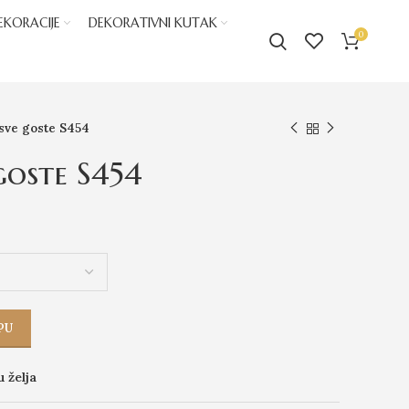
EKORACIJE
DEKORATIVNI KUTAK
0
sve goste S454
goste S454
PU
u želja