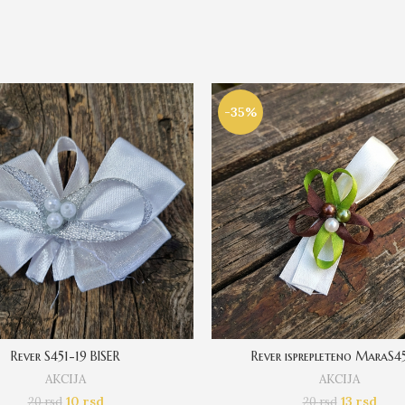
-35%
Rever S451-19 BISER
Rever isprepleteno MaraS4
AKCIJA
AKCIJA
10
rsd
13
rsd
20
rsd
20
rsd