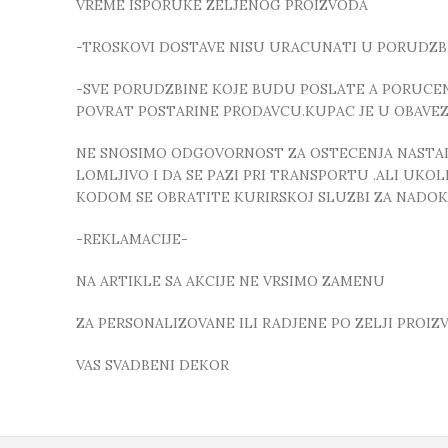
VREME ISPORUKE ZELJENOG PROIZVODA
-TROSKOVI DOSTAVE NISU URACUNATI U PORUDZB
-SVE PORUDZBINE KOJE BUDU POSLATE A PORUCEN
POVRAT POSTARINE PRODAVCU.KUPAC JE U OBAVE
NE SNOSIMO ODGOVORNOST ZA OSTECENJA NASTALA
LOMLJIVO I DA SE PAZI PRI TRANSPORTU .ALI UK
KODOM SE OBRATITE KURIRSKOJ SLUZBI ZA NADO
-REKLAMACIJE-
NA ARTIKLE SA AKCIJE NE VRSIMO ZAMENU
ZA PERSONALIZOVANE ILI RADJENE PO ZELJI PROI
VAS SVADBENI DEKOR