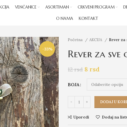
KCIJA
VENČANICE
ASORTIMAN
CRKVENI PROGRAM
D
O NAMA
KONTAKT
Početna
AKCIJA
Rever za 
-33%
Rever za sve 
8
rsd
12
rsd
BOJA
DODAJ U KOR
Uporedi
Dodaj na list