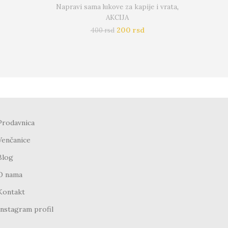
Napravi sama lukove za kapije i vrata
,
AKCIJA
200
rsd
400
rsd
Prodavnica
Venčanice
Blog
O nama
Kontakt
Instagram profil