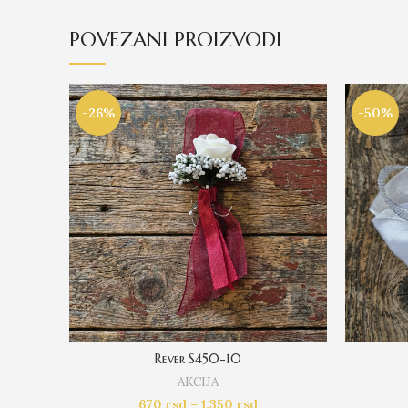
POVEZANI PROIZVODI
-26%
-50%
Rever S450-10
AKCIJA
670
rsd
–
1.350
rsd