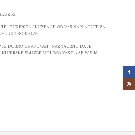
SLUZBE.
NU,KURIRSKA SLUZBA SE OD VAS NAPLACUJE ZA
TUALNE TROSKOVE
T JE DOBRO UPAKOVAN -NAZNACENO DA JE
 KURIRSKE SLUZBE,MOLIMO VAS DA SE VASIM
Face
Insta