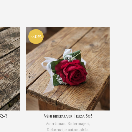
-50%
-51%
52-3
Mini bidermajer 1 ruza S65
Narukvi
Asortiman
,
Bidermajeri
,
Dekoracije automobila
,