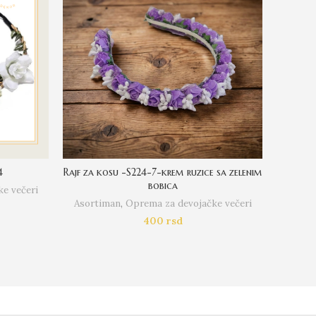
4
Rajf za kosu -S224-7-krem ruzice sa zelenim
Lenta
bobica
e večeri
Asort
Asortiman
,
Oprema za devojačke večeri
400
rsd