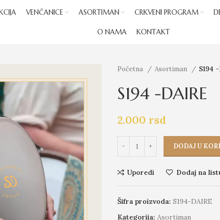
KCIJA
VENČANICE
ASORTIMAN
CRKVENI PROGRAM
D
O NAMA
KONTAKT
Početna
Asortiman
S194 
S194 -DAIRE
2.000
rsd
DODAJ U KOR
Uporedi
Dodaj na list
Šifra proizvoda:
S194-DAIRE
Kategorija:
Asortiman