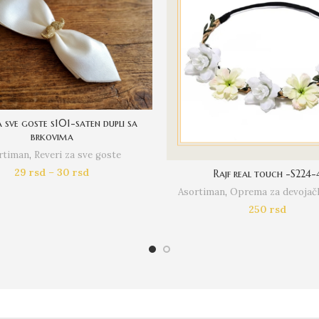
a sve goste s101-saten dupli sa
brkovima
rtiman
,
Reveri za sve goste
29
rsd
–
30
rsd
Rajf real touch -S224-
Asortiman
,
Oprema za devojačk
250
rsd