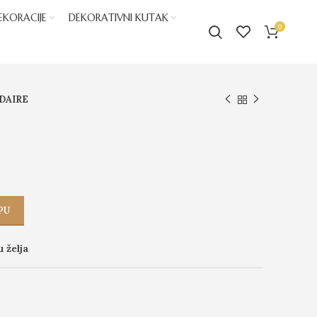
EKORACIJE
DEKORATIVNI KUTAK
0
-DAIRE
PU
u želja