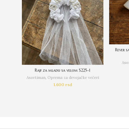
Rever s
Aso
Rajf za mladu sa velom S225-1
Asortiman
,
Oprema za devojačke večeri
1.600
rsd