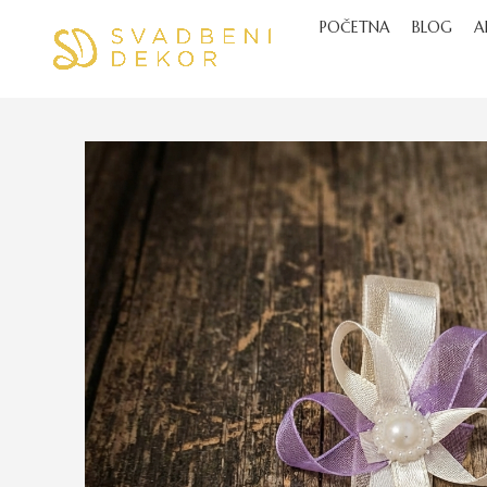
POČETNA
BLOG
A