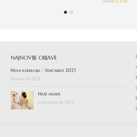
15
rsd
25
rsd
NAJNOVIJE OBJAVE
Nova kolekcija – Venčanice 2023
februar 14, 2023
Naše mlade
septembar 16, 2022