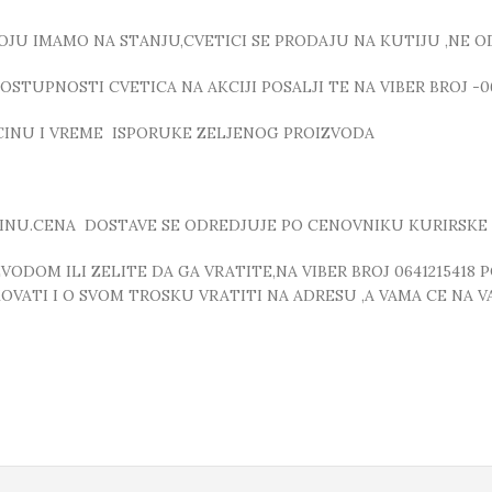
KOJU IMAMO NA STANJU,CVETICI SE PRODAJU NA KUTIJU ,NE O
STUPNOSTI CVETICA NA AKCIJI POSALJI TE NA VIBER BROJ -0
ICINU I VREME ISPORUKE ZELJENOG PROIZVODA
INU.CENA DOSTAVE SE ODREDJUJE PO CENOVNIKU KURIRSKE 
DOM ILI ZELITE DA GA VRATITE,NA VIBER BROJ 0641215418 
VATI I O SVOM TROSKU VRATITI NA ADRESU ,A VAMA CE NA VA