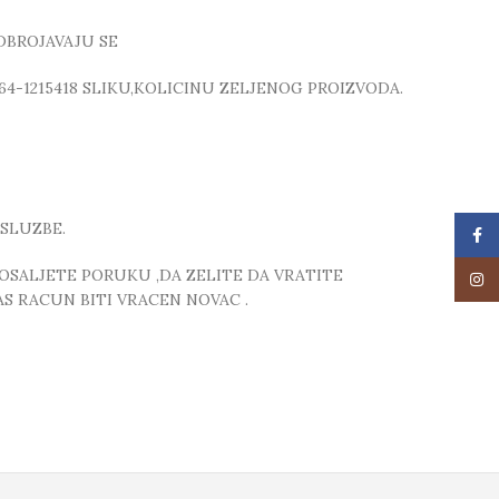
DBROJAVAJU SE
64-1215418 SLIKU,KOLICINU ZELJENOG PROIZVODA.
SLUZBE.
Face
POSALJETE PORUKU ,DA ZELITE DA VRATITE
Insta
S RACUN BITI VRACEN NOVAC .