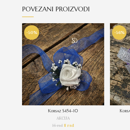
POVEZANI PROIZVODI
-50%
-56%
Korsaz S454-10
Korsa
AKCIJA
8
rsd
16
rsd