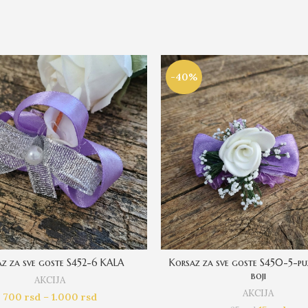
-40%
z za sve goste S452-6 KALA
Korsaz za sve goste S450-5-pu
boji
AKCIJA
AKCIJA
700
rsd
–
1.000
rsd