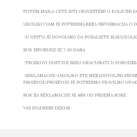
PUTEM MAILA CETE BITI OBAVESTENI O KOLICINI 
UKOLIKO VAM JE POTREBNA,BRZA INFORMACIJA O DO
-U UPITU JE DOVOLJNO DA POSALJETE SLIKU,KOL
ROK ISPORUKE JE 7-10 DANA
-TROSKOVI DOSTAVE NISU URACUNATI U PORUDZB
-REKLAMACIJE-UKOLIKO STE NEZADOVOLJNI PROIZVO
PROIZVOD.PROIZVOD JE POTREBNO PRAVILNO UPAKO
ROK ZA REKLAMACIJE JE 48H OD PRIJEMA ROBE .
VAS SVADBENI DEKOR