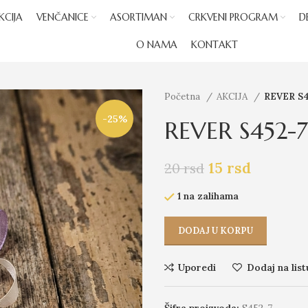
KCIJA
VENČANICE
ASORTIMAN
CRKVENI PROGRAM
D
O NAMA
KONTAKT
Početna
AKCIJA
REVER S4
-25%
REVER S452-7
15
rsd
20
rsd
1 na zalihama
DODAJ U KORPU
Uporedi
Dodaj na list
Šifra proizvoda:
S452-7