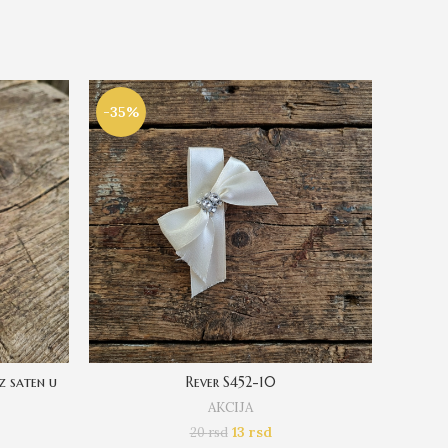
-35%
-50%
z saten u
Rever S452-10
AKCIJA
13
rsd
20
rsd