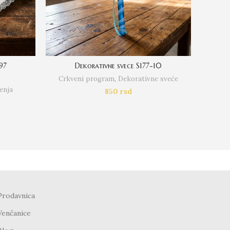
97
Dekorativne svece S177-10
Persona
Crkveni program
,
Dekorativne sveće
Crkv
enja
850
rsd
Prodavnica
Venčanice