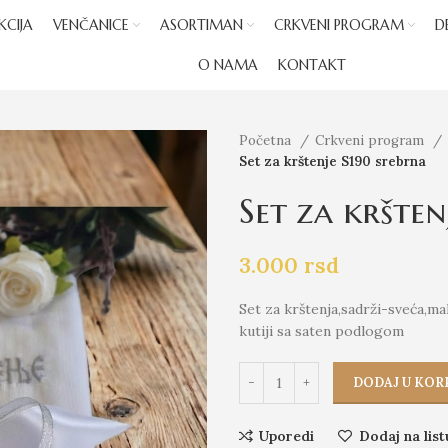
KCIJA
VENČANICE
ASORTIMAN
CRKVENI PROGRAM
D
O NAMA
KONTAKT
Početna
Crkveni program
Set za krštenje S190 srebrna
Set za kršten
3.000
rsd
Set za krštenja,sadrži-sveća,m
kutiji sa saten podlogom
DODAJ U KOR
Uporedi
Dodaj na list