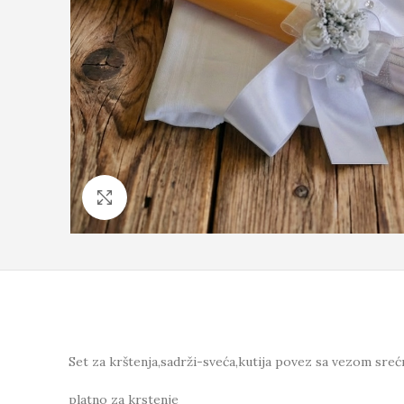
Click to enlarge
Set za krštenja,sadrži-sveća,kutija povez sa vezom srećn
platno za krstenje