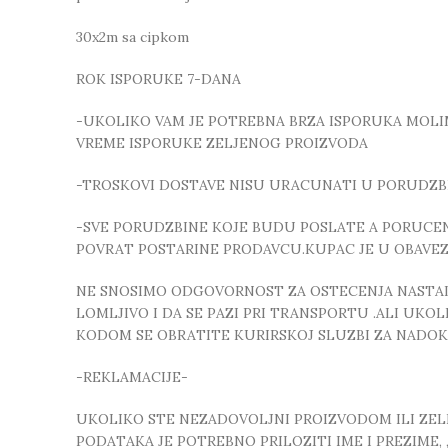
30x2m sa cipkom
ROK ISPORUKE 7-DANA
-UKOLIKO VAM JE POTREBNA BRZA ISPORUKA MOLIMO
VREME ISPORUKE ZELJENOG PROIZVODA
-TROSKOVI DOSTAVE NISU URACUNATI U PORUDZB
-SVE PORUDZBINE KOJE BUDU POSLATE A PORUCEN
POVRAT POSTARINE PRODAVCU.KUPAC JE U OBAVE
NE SNOSIMO ODGOVORNOST ZA OSTECENJA NASTALA
LOMLJIVO I DA SE PAZI PRI TRANSPORTU .ALI UK
KODOM SE OBRATITE KURIRSKOJ SLUZBI ZA NADO
-REKLAMACIJE-
UKOLIKO STE NEZADOVOLJNI PROIZVODOM ILI ZELIT
PODATAKA JE POTREBNO PRILOZITI IME I PREZIME