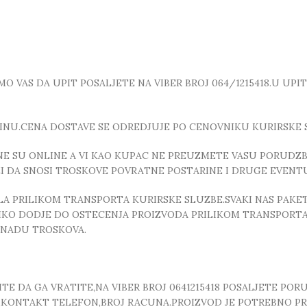
 VAS DA UPIT POSALJETE NA VIBER BROJ 064/1215418.U UPI
INU.CENA DOSTAVE SE ODREDJUJE PO CENOVNIKU KURIRSKE 
E SU ONLINE A VI KAO KUPAC NE PREUZMETE VASU PORUDZBI
ZI DA SNOSI TROSKOVE POVRATNE POSTARINE I DRUGE EVEN
 PRILIKOM TRANSPORTA KURIRSKE SLUZBE.SVAKI NAS PAKE
OLIKO DODJE DO OSTECENJA PROIZVODA PRILIKOM TRANSPORTA
KNADU TROSKOVA.
E DA GA VRATITE,NA VIBER BROJ 0641215418 POSALJETE POR
, ,KONTAKT TELEFON,BROJ RACUNA.PROIZVOD JE POTREBNO P