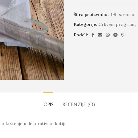
Šifra proizvoda:
s190 srebrno
Kategorije:
Crkveni program
,
Podeli:
OPIS
RECENZIJE (0)
o krštenje u dekorativnoj kutiji