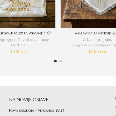
lizovani povez za vencanje S167
Maramica za krštenje S1
i program
,
Povezi za venčanje
,
Crkveni program
,
Asortiman
Program za krštenja i rodj
4.300
rsd
1.000
rsd
NAJNOVIJE OBJAVE
Nova kolekcija – Venčanice 2023