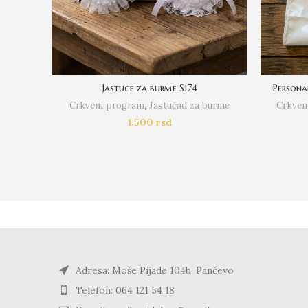
Jastuce za burme S174
Persona
Crkveni program
,
Jastučad za burme
Crkven
1.500
rsd
Adresa: Moše Pijade 104b, Pančevo
Telefon: 064 121 54 18