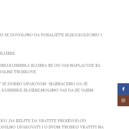
TU JE DOVOLJNO DA POSALJETE SLIKU,KOLICINU I
SLUZBE.
NU,KURIRSKA SLUZBA SE OD VAS NAPLACUJE ZA
TUALNE TROSKOVE
T JE DOBRO UPAKOVAN -NAZNACENO DA JE
Face
 KURIRSKE SLUZBE,MOLIMO VAS DA SE VASIM
Insta
UKU ,DA ZELITE DA VRATITE PROIZVOD.OD
RAVILNO UPAKOVATI I O SVOM TROSKU VRATITI NA