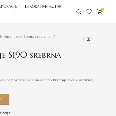
EKORACIJE
DEKORATIVNI KUTAK
0
Program za krštenja i rodjenja
je S190 srebrna
akazice,povez sa vezom srećno krštenje u dekorativnoj
PU
u želja