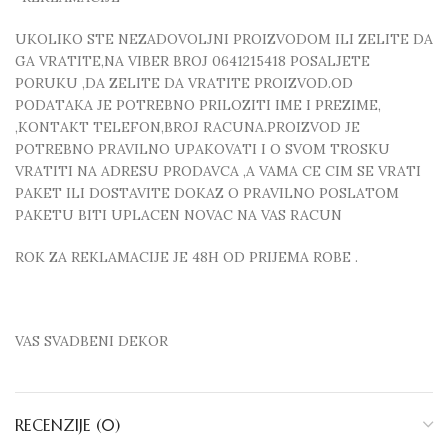
UKOLIKO STE NEZADOVOLJNI PROIZVODOM ILI ZELITE DA
GA VRATITE,NA VIBER BROJ 0641215418 POSALJETE
PORUKU ,DA ZELITE DA VRATITE PROIZVOD.OD
PODATAKA JE POTREBNO PRILOZITI IME I PREZIME,
,KONTAKT TELEFON,BROJ RACUNA.PROIZVOD JE
POTREBNO PRAVILNO UPAKOVATI I O SVOM TROSKU
VRATITI NA ADRESU PRODAVCA ,A VAMA CE CIM SE VRATI
PAKET ILI DOSTAVITE DOKAZ O PRAVILNO POSLATOM
PAKETU BITI UPLACEN NOVAC NA VAS RACUN
ROK ZA REKLAMACIJE JE 48H OD PRIJEMA ROBE .
VAS SVADBENI DEKOR
RECENZIJE (0)