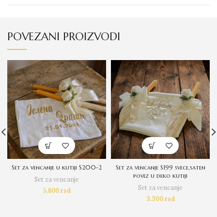
POVEZANI PROIZVODI
Set za vencanje u kutiji S200-2
Set za vencanje S199 svece,saten
povez u deko kutiji
Set za vencanje
Set za vencanje
5.800
rsd
3.300
rsd