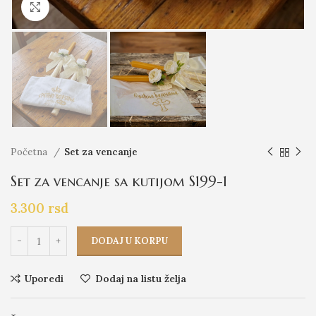
Click to enlarge
Početna
Set za vencanje
Set za vencanje sa kutijom S199-1
3.300
rsd
DODAJ U KORPU
Uporedi
Dodaj na listu želja