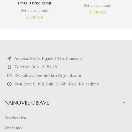
povez u deko kutiji
Set za vencanje
Set za vencanje
3.300
rsd
3.300
rsd
Adresa: Moše Pijade 104b, Pančevo
Telefon: 064 121 54 18
E-mail: svadbenidekor@gmail.com
Pon-Pet: 9-19h, Sub. 9-15h, Ned. Ne radimo
NAJNOVIJE OBJAVE
Prodavnica
Venčanice