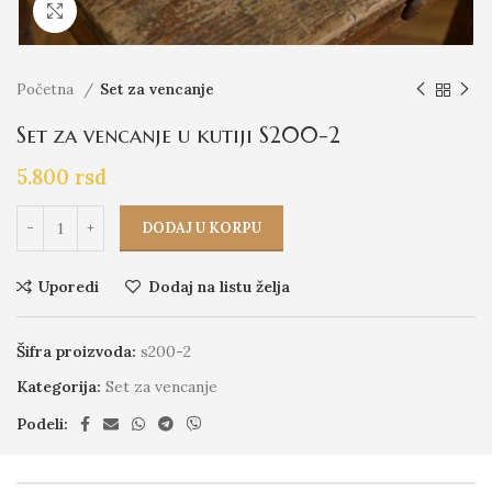
Click to enlarge
Početna
Set za vencanje
Set za vencanje u kutiji S200-2
5.800
rsd
DODAJ U KORPU
Uporedi
Dodaj na listu želja
Šifra proizvoda:
s200-2
Kategorija:
Set za vencanje
Podeli: