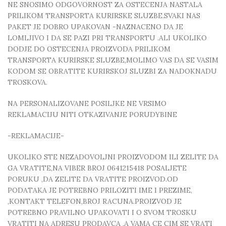
NE SNOSIMO ODGOVORNOST ZA OSTECENJA NASTALA
PRILIKOM TRANSPORTA KURIRSKE SLUZBE.SVAKI NAS
PAKET JE DOBRO UPAKOVAN -NAZNACENO DA JE
LOMLJIVO I DA SE PAZI PRI TRANSPORTU .ALI UKOLIKO
DODJE DO OSTECENJA PROIZVODA PRILIKOM
TRANSPORTA KURIRSKE SLUZBE,MOLIMO VAS DA SE VASIM
KODOM SE OBRATITE KURIRSKOJ SLUZBI ZA NADOKNADU
TROSKOVA.
NA PERSONALIZOVANE POSILJKE NE VRSIMO
REKLAMACIJU NITI OTKAZIVANJE PORUDYBINE
-REKLAMACIJE-
UKOLIKO STE NEZADOVOLJNI PROIZVODOM ILI ZELITE DA
GA VRATITE,NA VIBER BROJ 0641215418 POSALJETE
PORUKU ,DA ZELITE DA VRATITE PROIZVOD.OD
PODATAKA JE POTREBNO PRILOZITI IME I PREZIME,
,KONTAKT TELEFON,BROJ RACUNA.PROIZVOD JE
POTREBNO PRAVILNO UPAKOVATI I O SVOM TROSKU
VRATITI NA ADRESU PRODAVCA ,A VAMA CE CIM SE VRATI