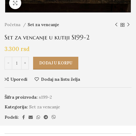
Click to enlarge
Početna
Set za vencanje
Set za vencanje u kutiji S199-2
3.300
rsd
DODAJ U KORPU
Uporedi
Dodaj na listu želja
Šifra proizvoda:
s199-2
Kategorija:
Set za vencanje
Podeli: