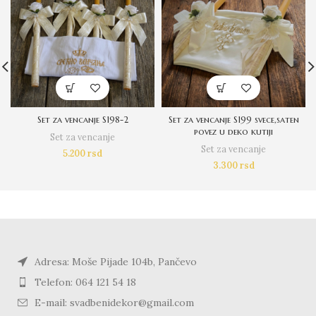
Set za vencanje S198-2
Set za vencanje S199 svece,saten
povez u deko kutiji
Set za vencanje
Set za vencanje
5.200
rsd
3.300
rsd
Adresa: Moše Pijade 104b, Pančevo
Telefon: 064 121 54 18
E-mail: svadbenidekor@gmail.com