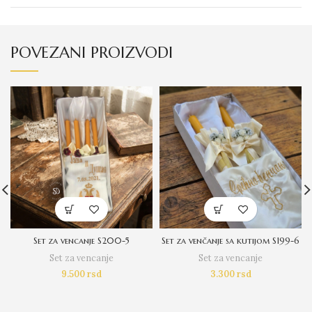
POVEZANI PROIZVODI
Set za vencanje S200-5
Set za venčanje sa kutijom S199-6
Set za vencanje
Set za vencanje
9.500
rsd
3.300
rsd