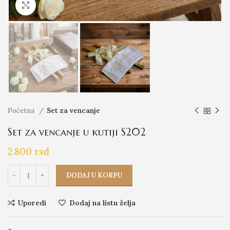
Click to enlarge
Početna
Set za vencanje
Set za vencanje u kutiji S202
2.800
rsd
DODAJ U KORPU
Uporedi
Dodaj na listu želja