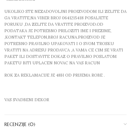
UKOLIKO STE NEZADOVOLJNI PROIZVODOM ILI ZELITE DA
GA VRATITE,NA VIBER BROJ 0641215418 POSALJETE
PORUKU ,DA ZELITE DA VRATITE PROIZVOD.OD
PODATAKA JE POTREBNO PRILOZITI IME I PREZIME,
,KONTAKT TELEFON,BROJ RACUNA.PROIZVOD JE
POTREBNO PRAVILNO UPAKOVATI I O SVOM TROSKU
VRATITI NA ADRESU PRODAVCA ,A VAMA CE CIM SE VRATI
PAKET ILI DOSTAVITE DOKAZ O PRAVILNO POSLATOM
PAKETU BITI UPLACEN NOVAC NA VAS RACUN
ROK ZA REKLAMACIJE JE 48H OD PRIJEMA ROBE .
VAS SVADBENI DEKOR
RECENZIJE (0)