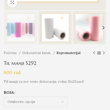
Click to enlarge
Početna
Dekorativni kutak
Repromaterijal
Til manji S292
600
rsd
Til manji za sve vrste dekoracija, rolna 15x25yard
BOJA