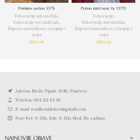
Papirna mašna S376
Pufna kristalni til S370
Dekoracije automobila
,
Dekoracije
,
Dekoracije svečanih sala
,
Dekoracije automobila
,
Napravi sama lukove za kapije i
Napravi sama lukove za kapije i
vrata
vrata
850
rsd
500
rsd
Adresa: Moše Pijade 104b, Pančevo
Telefon: 064 121 54 18
E-mail: svadbenidekor@gmail.com
Pon-Pet: 9-19h, Sub. 9-15h, Ned. Ne radimo
NAJNOVIJE OBJAVE