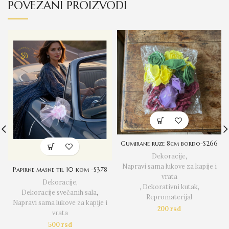
POVEZANI PROIZVODI
Gumirane ruze 8cm bordo-S266
Dekoracije
,
Napravi sama lukove za kapije i
Papirne masne til 10 kom -S378
vrata
Dekoracije
,
,
Dekorativni kutak
,
Dekoracije svečanih sala
,
Repromaterijal
Napravi sama lukove za kapije i
200
rsd
vrata
500
rsd