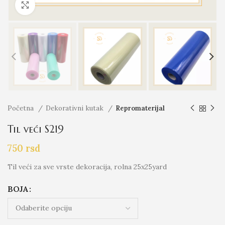
Click to enlarge
Početna
Dekorativni kutak
Repromaterijal
Til veći S219
750
rsd
Til veći za sve vrste dekoracija, rolna 25x25yard
BOJA