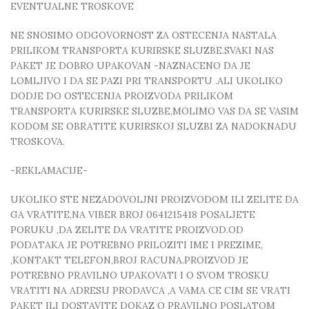
EVENTUALNE TROSKOVE
NE SNOSIMO ODGOVORNOST ZA OSTECENJA NASTALA
PRILIKOM TRANSPORTA KURIRSKE SLUZBE.SVAKI NAS
PAKET JE DOBRO UPAKOVAN -NAZNACENO DA JE
LOMLJIVO I DA SE PAZI PRI TRANSPORTU .ALI UKOLIKO
DODJE DO OSTECENJA PROIZVODA PRILIKOM
TRANSPORTA KURIRSKE SLUZBE,MOLIMO VAS DA SE VASIM
KODOM SE OBRATITE KURIRSKOJ SLUZBI ZA NADOKNADU
TROSKOVA.
-REKLAMACIJE-
UKOLIKO STE NEZADOVOLJNI PROIZVODOM ILI ZELITE DA
GA VRATITE,NA VIBER BROJ 0641215418 POSALJETE
PORUKU ,DA ZELITE DA VRATITE PROIZVOD.OD
PODATAKA JE POTREBNO PRILOZITI IME I PREZIME,
,KONTAKT TELEFON,BROJ RACUNA.PROIZVOD JE
POTREBNO PRAVILNO UPAKOVATI I O SVOM TROSKU
VRATITI NA ADRESU PRODAVCA ,A VAMA CE CIM SE VRATI
PAKET ILI DOSTAVITE DOKAZ O PRAVILNO POSLATOM