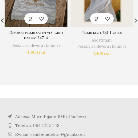
Deverski peskir saten vez ,grb i
Peskir klot S31-1-saten
datum S47-4
Asortiman
,
Peškiri za devera i kumove
Peškiri za devera i kumove
4.900
rsd
1.400
rsd
Adresa: Moše Pijade 104b, Pančevo
Telefon: 064 121 54 18
E-mail: svadbenidekor@gmail.com