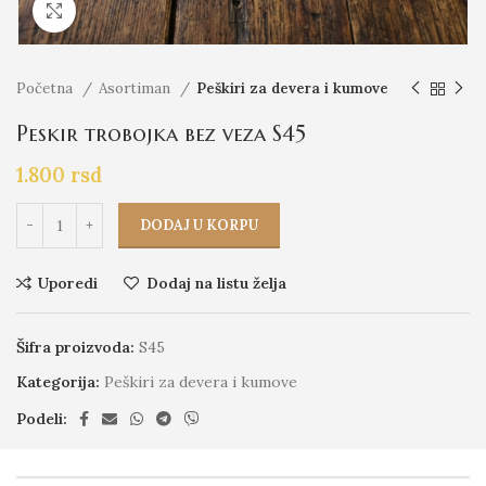
Click to enlarge
Početna
Asortiman
Peškiri za devera i kumove
Peskir trobojka bez veza S45
1.800
rsd
DODAJ U KORPU
Uporedi
Dodaj na listu želja
Šifra proizvoda:
S45
Kategorija:
Peškiri za devera i kumove
Podeli: