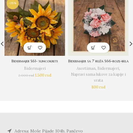
-25%
Bidermajer S61- suncokreti
Bidermajer sa 7 ruža S66-roze-bela
Bidermajeri
Asortiman
,
Bidermajeri
,
Napravi sama lukove za kapije i
1.500
rsd
2.000
rsd
vrata
800
rsd
Adresa: Moše Pijade 104b, Pančevo