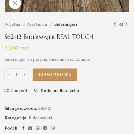
Click to enlarge
Početna
Asortiman
Bidermajeri
S62-12 Bidermajer REAL TOUCH
2.500
rsd
bidermajer sa perjem, biserima i cirkonima
DODAJ U KORPU
Uporedi
Dodaj na listu želja
Šifra proizvoda:
S62-12
Kategorija:
Bidermajeri
Podeli: