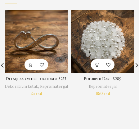
Detalji za cvetice -ogledalo S255
Polubiser 12ml- S289
Dekorativni kutak
,
Repromaterijal
Repromaterijal
25
rsd
650
rsd