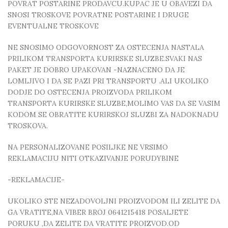
POVRAT POSTARINE PRODAVCU.KUPAC JE U OBAVEZI DA
SNOSI TROSKOVE POVRATNE POSTARINE I DRUGE
EVENTUALNE TROSKOVE
NE SNOSIMO ODGOVORNOST ZA OSTECENJA NASTALA
PRILIKOM TRANSPORTA KURIRSKE SLUZBE.SVAKI NAS
PAKET JE DOBRO UPAKOVAN -NAZNACENO DA JE
LOMLJIVO I DA SE PAZI PRI TRANSPORTU .ALI UKOLIKO
DODJE DO OSTECENJA PROIZVODA PRILIKOM
TRANSPORTA KURIRSKE SLUZBE,MOLIMO VAS DA SE VASIM
KODOM SE OBRATITE KURIRSKOJ SLUZBI ZA NADOKNADU
TROSKOVA.
NA PERSONALIZOVANE POSILJKE NE VRSIMO
REKLAMACIJU NITI OTKAZIVANJE PORUDYBINE
-REKLAMACIJE-
UKOLIKO STE NEZADOVOLJNI PROIZVODOM ILI ZELITE DA
GA VRATITE,NA VIBER BROJ 0641215418 POSALJETE
PORUKU ,DA ZELITE DA VRATITE PROIZVOD.OD