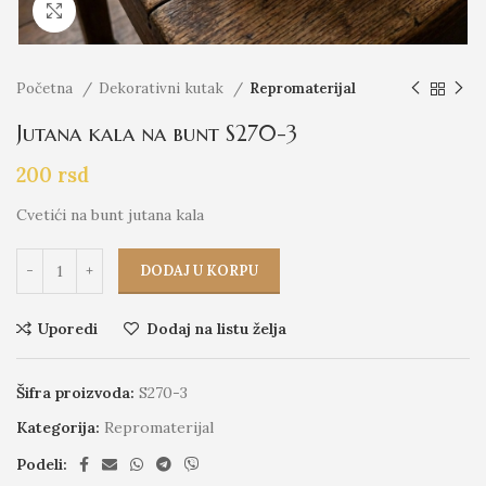
Click to enlarge
Početna
Dekorativni kutak
Repromaterijal
Jutana kala na bunt S270-3
200
rsd
Cvetići na bunt jutana kala
DODAJ U KORPU
Uporedi
Dodaj na listu želja
Šifra proizvoda:
S270-3
Kategorija:
Repromaterijal
Podeli: