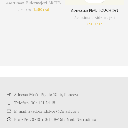
Asortiman
,
Bidermajeri
,
AKCIJA
1.500
rsd
2.500
rsd
Bidermajer REAL TOUCH S62
Asortiman
,
Bidermajeri
2.500
rsd
Adresa: Moše Pijade 104b, Pančevo
Telefon: 064 121 54 18
E-mail: svadbenidekor@gmail.com
Pon-Pet: 9-19h, Sub. 9-15h, Ned. Ne radimo