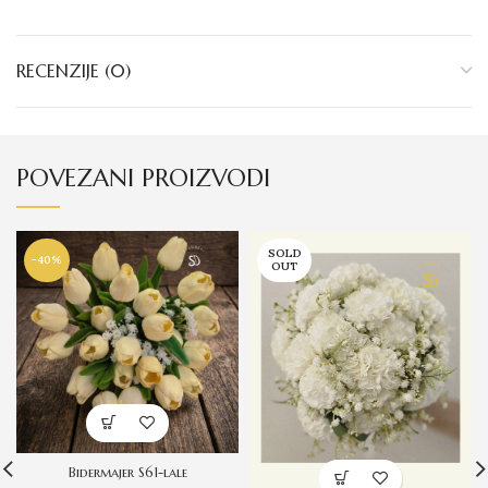
RECENZIJE (0)
POVEZANI PROIZVODI
SOLD
-40%
OUT
Bidermajer S61-lale