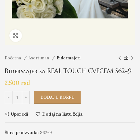
Click to enlarge
Početna
Asortiman
Bidermajeri
Bidermajer sa REAL TOUCH CVECEM S62-9
2.500
rsd
DODAJ U KORPU
Uporedi
Dodaj na listu želja
Šifra proizvoda:
S62-9