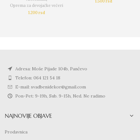
1.500
rsd
Oprema za devojačke večeri
1.200
rsd
Adresa: Moše Pijade 104b, Pančevo
Telefon: 064 121 54 18
E-mail: svadbenidekor@gmail.com
Pon-Pet: 9-19h, Sub. 9-15h, Ned. Ne radimo
NAJNOVIJE OBJAVE
Prodavnica