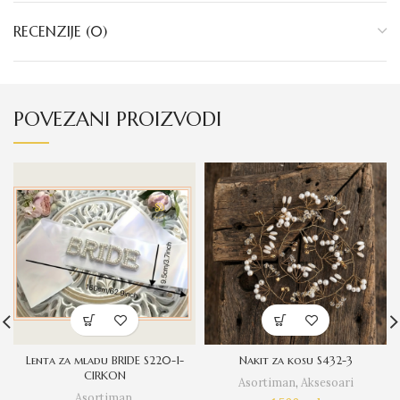
RECENZIJE (0)
POVEZANI PROIZVODI
Lenta za mladu BRIDE S220-1-
Nakit za kosu S432-3
CIRKON
Asortiman
,
Aksesoari
Asortiman
,