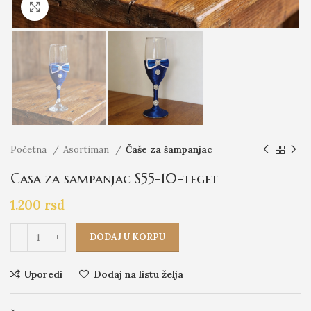
Click to enlarge
Početna
Asortiman
Čaše za šampanjac
Casa za sampanjac S55-10-teget
1.200
rsd
DODAJ U KORPU
Uporedi
Dodaj na listu želja