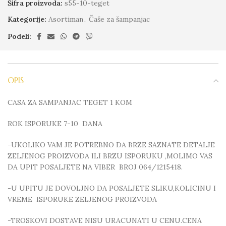
Šifra proizvoda:
s55-10-teget
Kategorije:
Asortiman
,
Čaše za šampanjac
Podeli:
OPIS
CASA ZA SAMPANJAC TEGET 1 KOM
ROK ISPORUKE 7-10 DANA
-UKOLIKO VAM JE POTREBNO DA BRZE SAZNATE DETALJE
ZELJENOG PROIZVODA ILI BRZU ISPORUKU ,MOLIMO VAS
DA UPIT POSALJETE NA VIBER BROJ 064/1215418.
-U UPITU JE DOVOLJNO DA POSALJETE SLIKU,KOLICINU I
VREME ISPORUKE ZELJENOG PROIZVODA
-TROSKOVI DOSTAVE NISU URACUNATI U CENU.CENA