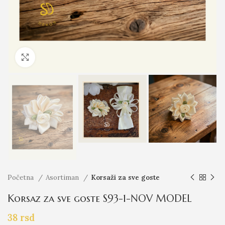
Click to enlarge
Početna
Asortiman
Korsaži za sve goste
Korsaz za sve goste S93-1-NOV MODEL
38
rsd