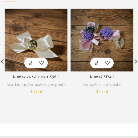
Korsaz za sve goste S96-1
Korsaž S124-1
Asortiman
,
Korsaži za sve goste
Korsaži za sve goste
40
rsd
33
rsd