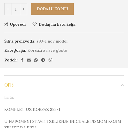
DODAJ U KORPU
Uporedi
Dodaj na listu želja
Šifra proizvoda:
s93-1 nov model
Kategorija:
Korsaži za sve goste
Podeli:
OPIS
lastis
KOMPLET UZ KORSAZ S93-1
U NAPOMENI STAVITI ZELJENJE INICIJALE,PISMOM KOJIM
ZELITE DA PISU