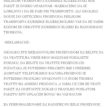
PRILIKOM TRANSPORTA KURIRSKE SLUZBE.SVAKI NAS
PAKET JE DOBRO UPAKOVAN -NAZNACENO DA JE
LOMLJIVO I DA SE PAZI PRI TRANSPORTU .ALI UKOLIKO
DODJE DO OSTECENJA PROIZVODA PRILIKOM
TRANSPORTA KURIRSKE SLUZBE,MOLIMO VAS DA SE VASIM
KODOM SE OBRATITE KURIRSKOJ SLUZBI ZA NADOKNADU
TROSKOVA.
-REKLAMACIJE-
UKOLIKO STE NEZADOVOLJNI PROIZVODOM ILI ZELITE DA
GA VRATITE,NA VIBER BROJ 0641215418 POSALJETE
PORUKU ,DA ZELITE DA VRATITE PROIZVOD.OD
PODATAKA JE POTREBNO PRILOZITI IME I PREZIME,
,KONTAKT TELEFON,BROJ RACUNA.PROIZVOD JE
POTREBNO PRAVILNO UPAKOVATI I O SVOM TROSKU
VRATITI NA ADRESU PRODAVCA ,A VAMA CE CIM SE VRATI
PAKET ILI DOSTAVITE DOKAZ O PRAVILNO POSLATOM
PAKETU BITI UPLACEN NOVAC NA VAS RACUN
ZA PERSONALIZOVANE ILI RADJENE PO ZELJI PROIZVODE