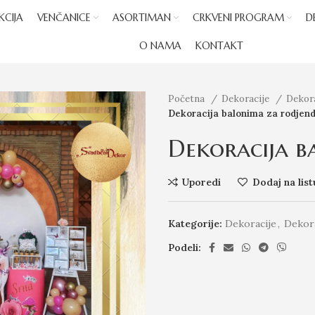
KCIJA
VENČANICE
ASORTIMAN
CRKVENI PROGRAM
D
O NAMA
KONTAKT
Početna
Dekoracije
Dekora
Dekoracija balonima za rodjen
Dekoracija b
Uporedi
Dodaj na list
Kategorije:
Dekoracije
,
Dekora
Podeli: