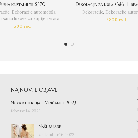
Pufna kristalni til S370
Dekoracija za kola s386-1- re
acije
,
Dekoracije automobila
,
Dekoracije
,
Dekoracije auto
 sama lukove za kapije i vrata
7.800
rsd
500
rsd
NAJNOVIJE OBJAVE
Nova kolekcija – Venčanice 2023
februar 14, 2023
Naše mlade
septembar 16, 2022