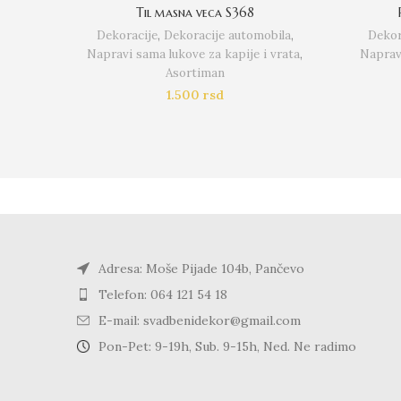
Til masna veca S368
Dekoracije
,
Dekoracije automobila
,
Dekor
Napravi sama lukove za kapije i vrata
,
Napravi
Asortiman
1.500
rsd
Adresa: Moše Pijade 104b, Pančevo
Telefon: 064 121 54 18
E-mail: svadbenidekor@gmail.com
Pon-Pet: 9-19h, Sub. 9-15h, Ned. Ne radimo