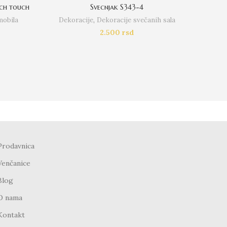
ach touch
Svecnjak S343-4
De
mobila
Dekoracije
,
Dekoracije svečanih sala
D
2.500
rsd
Prodavnica
Venčanice
Blog
O nama
Kontakt