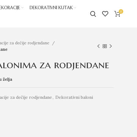
EKORACIJE
DEKORATIVNI KUTAK
0
cije za dečije rodjendane
dane
alonima za rodjendane
u želja
cije za dečije rodjendane
,
Dekorativni baloni