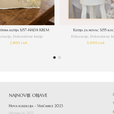
tivna kutija S157-NADA KREM
Kutija za novac S155 ko
oracije
,
Dekorativne kutije
Dekoracije
,
Dekorativne ku
2.800
rsd
3.000
rsd
NAJNOVIJE OBJAVE
Nova kolekcija – Venčanice 2023
februar 14, 2023