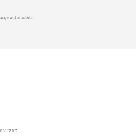
cije automobila
SLUZBE.