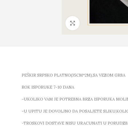
Click to enlarge
PEŠKIR SRPSKO PLATNO(35CM*2M),SA VEZOM GRBA
ROK ISPORUKE 7-10 DANA
-UKOLIKO VAM JE POTREBNA BRZA ISPORUKA MOLI
-U UPITU JE DOVOLJNO DA POSALJETE SLIKU,KOL
-TROSKOVI DOSTAVE NISU URACUNATI U PORUDZB