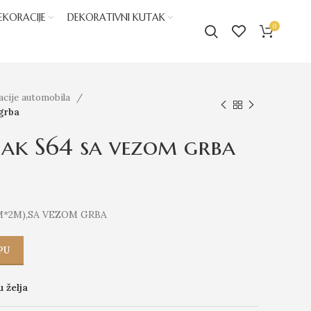
EKORACIJE
DEKORATIVNI KUTAK
0
acije automobila
 grba
rjak S64 sa vezom grba
M*2M),SA VEZOM GRBA
PU
u želja