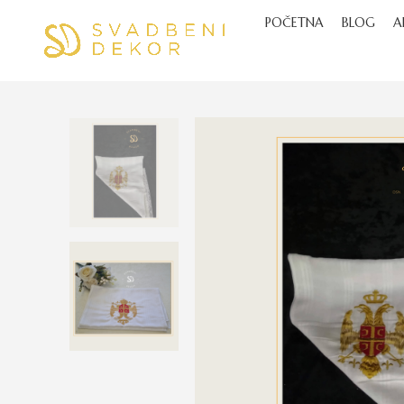
POČETNA
BLOG
A