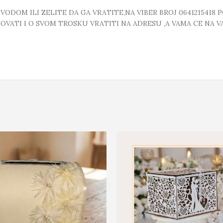
DOM ILI ZELITE DA GA VRATITE,NA VIBER BROJ 0641215418 
VATI I O SVOM TROSKU VRATITI NA ADRESU ,A VAMA CE NA VA