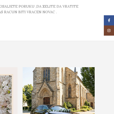
POSALJETE PORUKU ,DA ZELITE DA VRATITE
S RACUN BITI VRACEN NOVAC .
Face
Insta