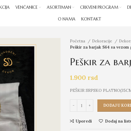
KCIJA
VENČANICE
ASORTIMAN
CRKVENI PROGRAM
D
O NAMA
KONTAKT
Početna
Dekoracije
Dekor
Peškir za barjak S64 sa vezom
Peškir za ba
1.900
rsd
PEŠKIR SRPSKO PLATNO(35C
DODAJ U KOR
Uporedi
Dodaj na list