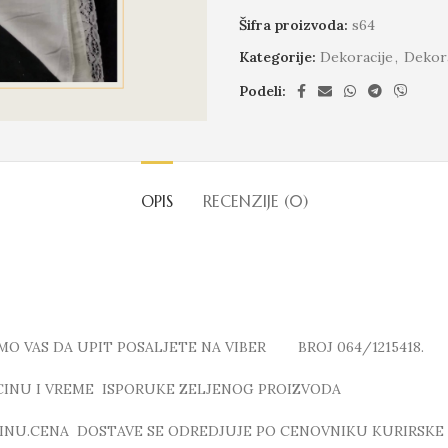
Šifra proizvoda:
s64
Kategorije:
Dekoracije
,
Dekora
Podeli:
OPIS
RECENZIJE (0)
MO VAS DA UPIT POSALJETE NA VIBER BROJ 064/1215418.
ICINU I VREME ISPORUKE ZELJENOG PROIZVODA
INU.CENA DOSTAVE SE ODREDJUJE PO CENOVNIKU KURIRSKE 