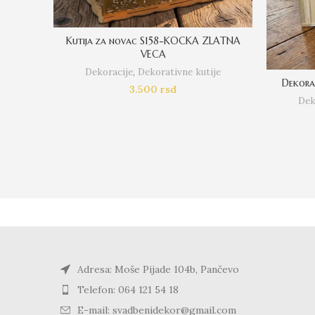
Kutija za novac S158-KOCKA ZLATNA
VECA
Dekoracije
,
Dekorativne kutije
Dekora
3.500
rsd
Dek
Adresa: Moše Pijade 104b, Pančevo
Telefon: 064 121 54 18
E-mail: svadbenidekor@gmail.com