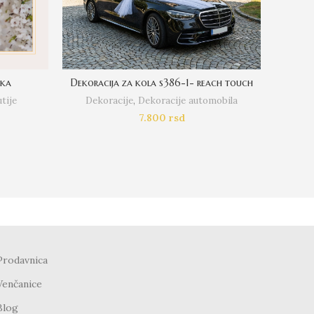
cka
Dekoracija za kola s386-1- reach touch
Prste
tije
Dekoracije
,
Dekoracije automobila
De
7.800
rsd
Prodavnica
Venčanice
Blog