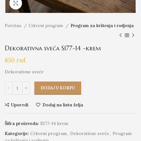
Click to enlarge
Početna
Crkveni program
Program za krštenja i rodjenja
Dekorativna sveća S177-14 -krem
850
rsd
Dekorativne sveće
DODAJ U KORPU
Uporedi
Dodaj na listu želja
Šifra proizvoda:
S177-14 krem
Kategorije:
Crkveni program
,
Dekorativne sveće
,
Program
za krštenja i rodjenja