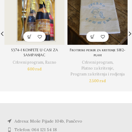
S374-1 KONFETE U CASI ZA
Frotirski peskir za krstenje S182-
SAMPANJAC
plavi
Crkveni program
,
Razno
Crkveni program
,
Platno za krštenje
,
600
rsd
Program za krštenja i rodjenja
2.500
rsd
Adresa: Moše Pijade 104b, Pančevo
Telefon: 064 121 54 18