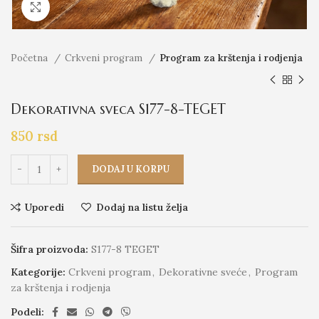
Click to enlarge
Početna
Crkveni program
Program za krštenja i rodjenja
Dekorativna sveca S177-8-TEGET
850
rsd
DODAJ U KORPU
Uporedi
Dodaj na listu želja
Šifra proizvoda:
S177-8 TEGET
Kategorije:
Crkveni program
,
Dekorativne sveće
,
Program
za krštenja i rodjenja
Podeli: