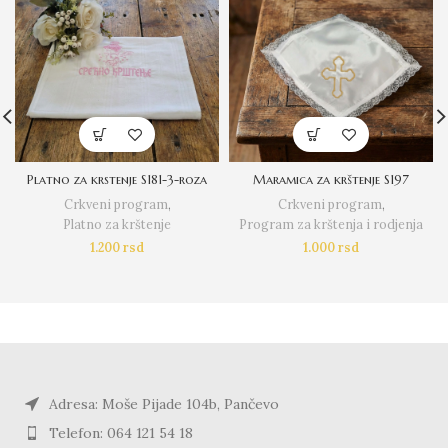
Platno za krstenje S181-3-roza
Maramica za krštenje S197
Crkveni program
,
Crkveni program
,
Platno za krštenje
Program za krštenja i rodjenja
1.200
rsd
1.000
rsd
Adresa: Moše Pijade 104b, Pančevo
Telefon: 064 121 54 18