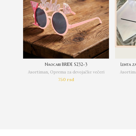
Naocari BRIDE S232-3
Lenta z
Asortiman
,
Oprema za devojačke večeri
Asortim
750
rsd