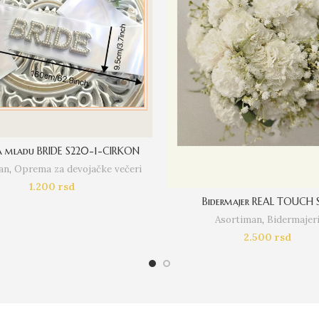
a mladu BRIDE S220-1-CIRKON
an
,
Oprema za devojačke večeri
1.200
rsd
Bidermajer REAL TOUCH 
Asortiman
,
Bidermajer
2.500
rsd