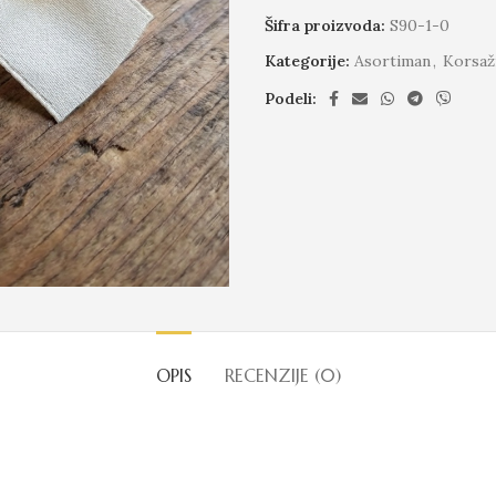
Šifra proizvoda:
S90-1-0
Kategorije:
Asortiman
,
Korsaž
Podeli:
OPIS
RECENZIJE (0)