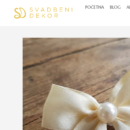
POČETNA
BLOG
A