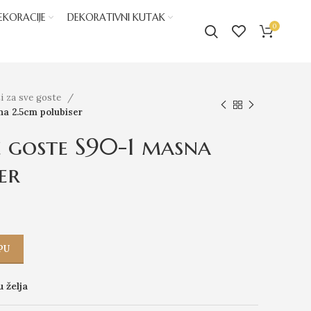
EKORACIJE
DEKORATIVNI KUTAK
0
i za sve goste
na 2.5cm polubiser
e goste S90-1 masna
er
PU
u želja