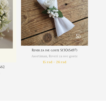
Rever za sve goste S130(S497)
Len
Asortiman
,
Reveri za sve goste
Asort
15
rsd
–
26
rsd
S62
i