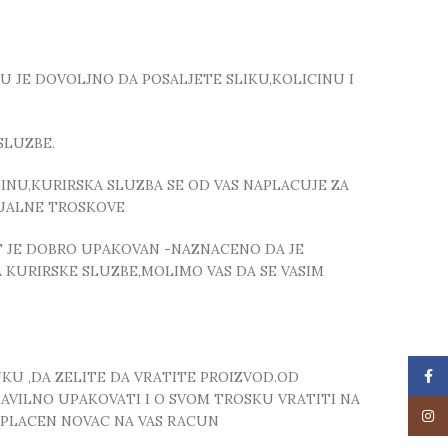
TU JE DOVOLJNO DA POSALJETE SLIKU,KOLICINU I
SLUZBE.
NU,KURIRSKA SLUZBA SE OD VAS NAPLACUJE ZA
TUALNE TROSKOVE
T JE DOBRO UPAKOVAN -NAZNACENO DA JE
 KURIRSKE SLUZBE,MOLIMO VAS DA SE VASIM
Face
UKU ,DA ZELITE DA VRATITE PROIZVOD.OD
RAVILNO UPAKOVATI I O SVOM TROSKU VRATITI NA
Insta
 UPLACEN NOVAC NA VAS RACUN