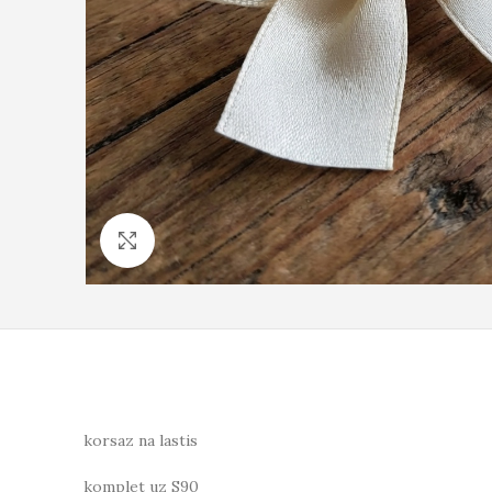
Click to enlarge
korsaz na lastis
komplet uz S90