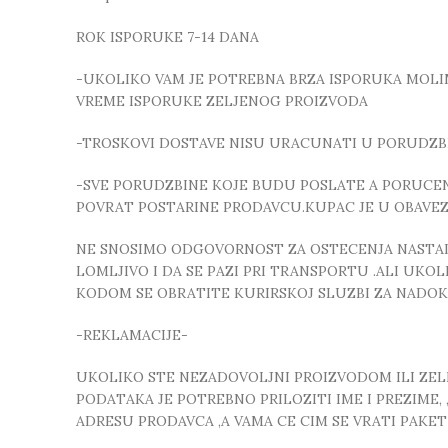
ROK ISPORUKE 7-14 DANA
-UKOLIKO VAM JE POTREBNA BRZA ISPORUKA MOLIMO
VREME ISPORUKE ZELJENOG PROIZVODA
-TROSKOVI DOSTAVE NISU URACUNATI U PORUDZB
-SVE PORUDZBINE KOJE BUDU POSLATE A PORUCEN
POVRAT POSTARINE PRODAVCU.KUPAC JE U OBAVE
NE SNOSIMO ODGOVORNOST ZA OSTECENJA NASTALA
LOMLJIVO I DA SE PAZI PRI TRANSPORTU .ALI UK
KODOM SE OBRATITE KURIRSKOJ SLUZBI ZA NADO
-REKLAMACIJE-
UKOLIKO STE NEZADOVOLJNI PROIZVODOM ILI ZELIT
PODATAKA JE POTREBNO PRILOZITI IME I PREZIME
ADRESU PRODAVCA ,A VAMA CE CIM SE VRATI PAKE