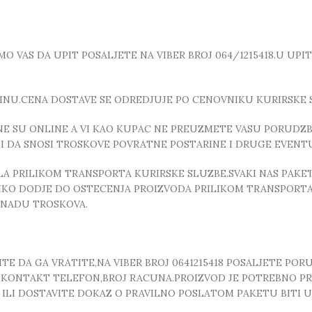
 VAS DA UPIT POSALJETE NA VIBER BROJ 064/1215418.U UPI
INU.CENA DOSTAVE SE ODREDJUJE PO CENOVNIKU KURIRSKE 
E SU ONLINE A VI KAO KUPAC NE PREUZMETE VASU PORUDZBI
ZI DA SNOSI TROSKOVE POVRATNE POSTARINE I DRUGE EVEN
 PRILIKOM TRANSPORTA KURIRSKE SLUZBE.SVAKI NAS PAKE
OLIKO DODJE DO OSTECENJA PROIZVODA PRILIKOM TRANSPORTA
KNADU TROSKOVA.
E DA GA VRATITE,NA VIBER BROJ 0641215418 POSALJETE POR
, ,KONTAKT TELEFON,BROJ RACUNA.PROIZVOD JE POTREBNO P
T ILI DOSTAVITE DOKAZ O PRAVILNO POSLATOM PAKETU BITI