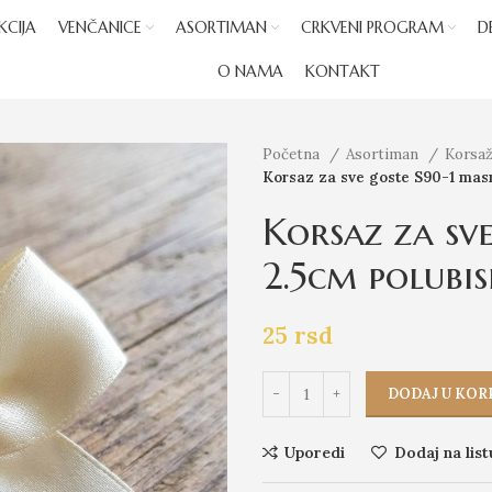
KCIJA
VENČANICE
ASORTIMAN
CRKVENI PROGRAM
D
O NAMA
KONTAKT
Početna
Asortiman
Korsaž
Korsaz za sve goste S90-1 mas
Korsaz za sv
2.5cm polubis
25
rsd
DODAJ U KOR
Uporedi
Dodaj na list