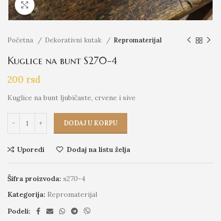
Click to enlarge
Početna
Dekorativni kutak
Repromaterijal
Kuglice na bunt S270-4
200
rsd
Kuglice na bunt ljubičaste, crvene i sive
DODAJ U KORPU
Uporedi
Dodaj na listu želja
Šifra proizvoda:
s270-4
Kategorija:
Repromaterijal
Podeli: