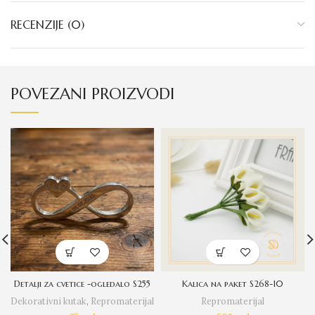
RECENZIJE (0)
POVEZANI PROIZVODI
Detalji za cvetice -ogledalo S255
Kalica na paket S268-10
Dekorativni kutak
,
Repromaterijal
Repromaterijal