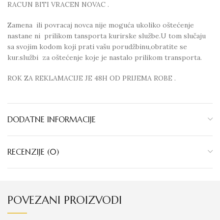
RACUN BITI VRACEN NOVAC .
Zamena ili povracaj novca nije moguća ukoliko oštećenje
nastane ni prilikom tansporta kurirske službe.U tom slučaju
sa svojim kodom koji prati vašu porudžbinu,obratite se
kur.službi za oštećenje koje je nastalo prilikom transporta.
ROK ZA REKLAMACIJE JE 48H OD PRIJEMA ROBE .
DODATNE INFORMACIJE
RECENZIJE (0)
POVEZANI PROIZVODI