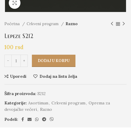
Click to enlarge
Početna
Crkveni program
Razno
Lepeze S212
100
rsd
DODAJ U KORPU
Uporedi
Dodaj na listu želja
Šifra proizvoda:
S212
Kategorije:
Asortiman
,
Crkveni program
,
Oprema za
devojačke večeri
,
Razno
Podeli: