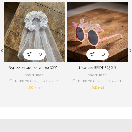
Rajf za mladu sa velom S225-1
Naocari BRIDE S232-3
Asortiman
,
Asortiman
,
Oprema za devojačke večeri
Oprema za devojačke večeri
1.600
rsd
750
rsd