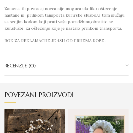
Zamena ili povracaj novca nije moguća ukoliko oštećenje
nastane ni prilikom tansporta kurirske službe.U tom slučaju
sa svojim kodom koji prati vašu porudžbinu,obratite se
kur.službi za oštećenje koje je nastalo prilikom transporta.
ROK ZA REKLAMACIJE JE 48H OD PRIJEMA ROBE .
RECENZIJE (0)
POVEZANI PROIZVODI