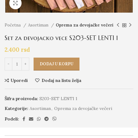
Click to enlarge
Početna
Asortiman
Oprema za devojačke večeri
Set za devojacko vece S203-SET LENTI 1
2.400
rsd
DODAJ U KORPU
Uporedi
Dodaj na listu želja
Šifra proizvoda:
S203-SET LENTI 1
Kategorije:
Asortiman
,
Oprema za devojačke večeri
Podeli: