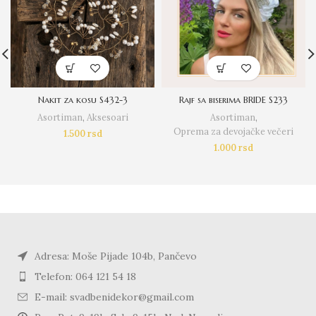
Nakit za kosu S432-3
Rajf sa biserima BRIDE S233
Asortiman
,
Aksesoari
Asortiman
,
Oprema za devojačke večeri
1.500
rsd
1.000
rsd
Adresa: Moše Pijade 104b, Pančevo
Telefon: 064 121 54 18
E-mail: svadbenidekor@gmail.com