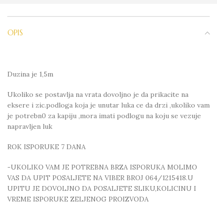
OPIS
Duzina je 1,5m
Ukoliko se postavlja na vrata dovoljno je da prikacite na
eksere i zic.podloga koja je unutar luka ce da drzi ,ukoliko vam
je potrebn0 za kapiju ,mora imati podlogu na koju se vezuje
napravljen luk
ROK ISPORUKE 7 DANA
-UKOLIKO VAM JE POTREBNA BRZA ISPORUKA MOLIMO
VAS DA UPIT POSALJETE NA VIBER BROJ 064/1215418.U
UPITU JE DOVOLJNO DA POSALJETE SLIKU,KOLICINU I
VREME ISPORUKE ZELJENOG PROIZVODA