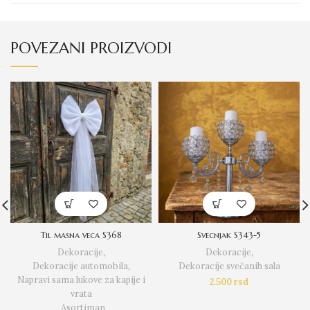
POVEZANI PROIZVODI
Til masna veca S368
Svecnjak S343-5
Dekoracije
,
Dekoracije
,
Dekoracije automobila
,
Dekoracije svečanih sala
Napravi sama lukove za kapije i
2.500
rsd
vrata
,
Asortiman