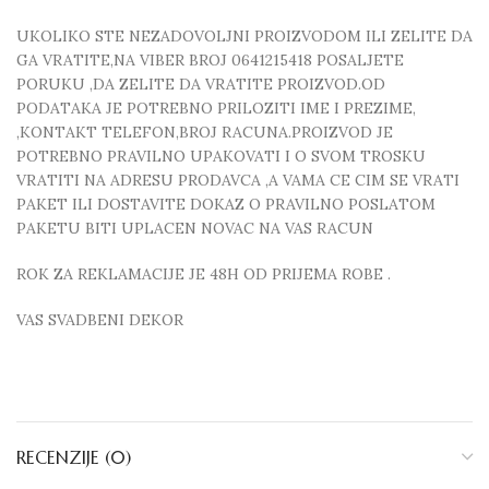
UKOLIKO STE NEZADOVOLJNI PROIZVODOM ILI ZELITE DA
GA VRATITE,NA VIBER BROJ 0641215418 POSALJETE
PORUKU ,DA ZELITE DA VRATITE PROIZVOD.OD
PODATAKA JE POTREBNO PRILOZITI IME I PREZIME,
,KONTAKT TELEFON,BROJ RACUNA.PROIZVOD JE
POTREBNO PRAVILNO UPAKOVATI I O SVOM TROSKU
VRATITI NA ADRESU PRODAVCA ,A VAMA CE CIM SE VRATI
PAKET ILI DOSTAVITE DOKAZ O PRAVILNO POSLATOM
PAKETU BITI UPLACEN NOVAC NA VAS RACUN
ROK ZA REKLAMACIJE JE 48H OD PRIJEMA ROBE .
VAS SVADBENI DEKOR
RECENZIJE (0)