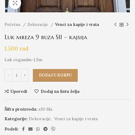
Click to enlarge
Početna
Dekoracije
Venci za kapije i vrata
Luk mreza 9 ruza S11 – kajsija
1.500
rsd
Luk organdin-1,5m
DODAJ U KORPU
Uporedi
Dodaj na listu želja
Šifra proizvoda:
s10 lila
Kategorije:
Dekoracije
,
Venci za kapije i vrata
Podeli: