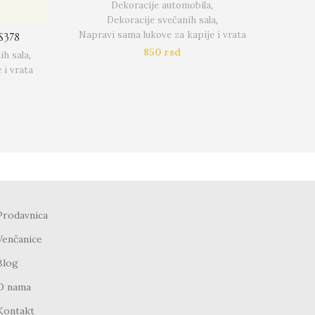
Dekoracije automobila
,
Dekoracije svečanih sala
,
Napravi sama lukove za kapije i vrata
Napra
-S378
850
rsd
ih sala
,
 i vrata
Prodavnica
Venčanice
Blog
O nama
Kontakt