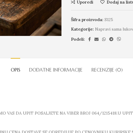
Uporedi
Dodaj na list
Šifra proizvoda:
S125
Kategorije:
Napravi sama lukove
Podeli:
OPIS
DODATNE INFORMACIJE
RECENZIJE (0)
 VAS DA UPIT POSALJETE NA VIBER BROJ 064/1215418.U UPI
INU.CENA DOSTAVE SE ODREDJUJE PO CENOVNIKU KURIRSKE 