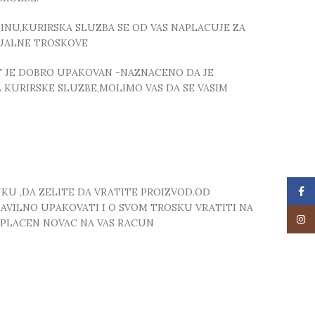
NU,KURIRSKA SLUZBA SE OD VAS NAPLACUJE ZA
TUALNE TROSKOVE
T JE DOBRO UPAKOVAN -NAZNACENO DA JE
 KURIRSKE SLUZBE,MOLIMO VAS DA SE VASIM
Face
UKU ,DA ZELITE DA VRATITE PROIZVOD.OD
RAVILNO UPAKOVATI I O SVOM TROSKU VRATITI NA
Insta
 UPLACEN NOVAC NA VAS RACUN