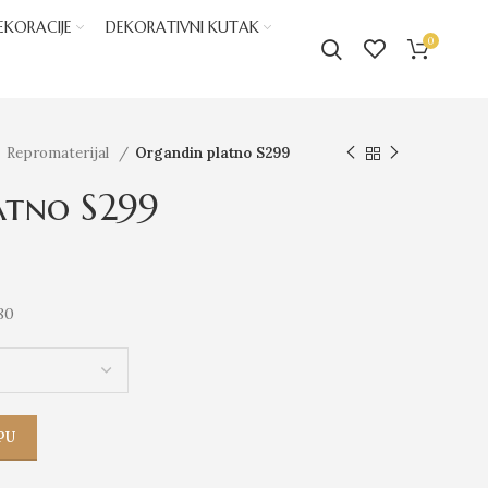
EKORACIJE
DEKORATIVNI KUTAK
0
Repromaterijal
Organdin platno S299
atno S299
80
PU