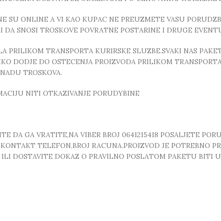
E SU ONLINE A VI KAO KUPAC NE PREUZMETE VASU PORUDZBI
ZI DA SNOSI TROSKOVE POVRATNE POSTARINE I DRUGE EVEN
 PRILIKOM TRANSPORTA KURIRSKE SLUZBE.SVAKI NAS PAKE
OLIKO DODJE DO OSTECENJA PROIZVODA PRILIKOM TRANSPORTA
KNADU TROSKOVA.
MACIJU NITI OTKAZIVANJE PORUDYBINE
E DA GA VRATITE,NA VIBER BROJ 0641215418 POSALJETE POR
, ,KONTAKT TELEFON,BROJ RACUNA.PROIZVOD JE POTREBNO P
T ILI DOSTAVITE DOKAZ O PRAVILNO POSLATOM PAKETU BITI