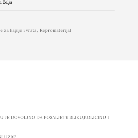
u želja
 za kapije i vrata
,
Repromaterijal
TU JE DOVOLJNO DA POSALJETE SLIKU,KOLICINU I
SLUZBE.