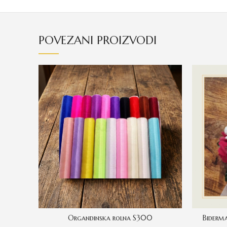
POVEZANI PROIZVODI
Organdinska rolna S300
Biderma