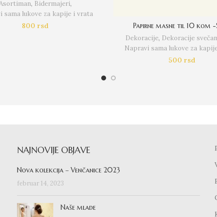
Asortiman
,
Bidermajeri
,
 sama lukove za kapije i vrata
Papirne masne til 10 kom 
800
rsd
Dekoracije
,
Dekoracije svečan
Napravi sama lukove za kapije
500
rsd
NAJNOVIJE OBJAVE
Nova kolekcija – Venčanice 2023
februar 14, 2023
Naše mlade