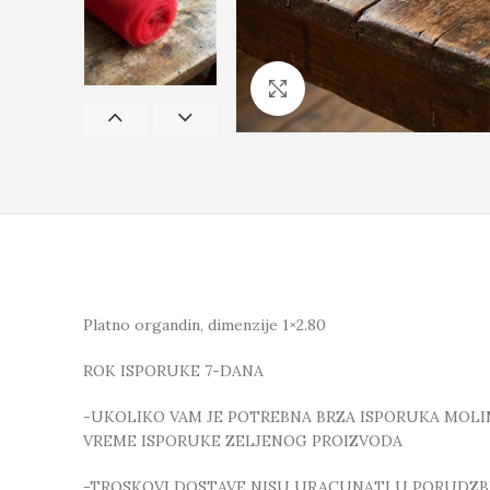
Click to enlarge
Platno organdin, dimenzije 1×2.80
ROK ISPORUKE 7-DANA
-UKOLIKO VAM JE POTREBNA BRZA ISPORUKA MOLIMO
VREME ISPORUKE ZELJENOG PROIZVODA
-TROSKOVI DOSTAVE NISU URACUNATI U PORUDZB