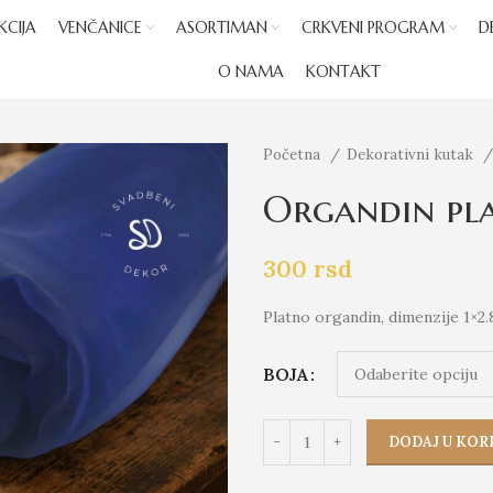
KCIJA
VENČANICE
ASORTIMAN
CRKVENI PROGRAM
D
O NAMA
KONTAKT
Početna
Dekorativni kutak
Organdin pl
300
rsd
Platno organdin, dimenzije 1×2.
BOJA
DODAJ U KOR