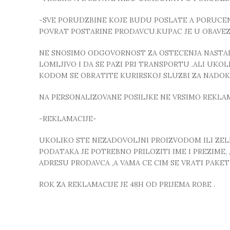
-SVE PORUDZBINE KOJE BUDU POSLATE A PORUCEN
POVRAT POSTARINE PRODAVCU.KUPAC JE U OBAVE
NE SNOSIMO ODGOVORNOST ZA OSTECENJA NASTALA
LOMLJIVO I DA SE PAZI PRI TRANSPORTU .ALI UK
KODOM SE OBRATITE KURIRSKOJ SLUZBI ZA NADO
NA PERSONALIZOVANE POSILJKE NE VRSIMO REKLA
-REKLAMACIJE-
UKOLIKO STE NEZADOVOLJNI PROIZVODOM ILI ZELIT
PODATAKA JE POTREBNO PRILOZITI IME I PREZIME
ADRESU PRODAVCA ,A VAMA CE CIM SE VRATI PAKE
ROK ZA REKLAMACIJE JE 48H OD PRIJEMA ROBE .