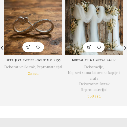
Detalji za cvetice -ogledalo S255
Kristal til na metar S402
Dekorativni kutak
,
Repromaterijal
Dekoracije
,
Napravi sama lukove za kapije i
25
rsd
vrata
,
Dekorativni kutak
,
Repromaterijal
350
rsd