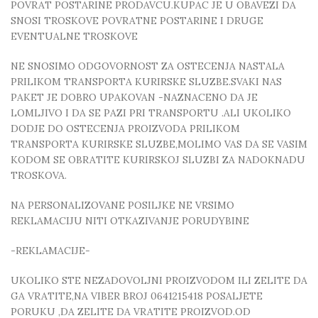
POVRAT POSTARINE PRODAVCU.KUPAC JE U OBAVEZI DA
SNOSI TROSKOVE POVRATNE POSTARINE I DRUGE
EVENTUALNE TROSKOVE
NE SNOSIMO ODGOVORNOST ZA OSTECENJA NASTALA
PRILIKOM TRANSPORTA KURIRSKE SLUZBE.SVAKI NAS
PAKET JE DOBRO UPAKOVAN -NAZNACENO DA JE
LOMLJIVO I DA SE PAZI PRI TRANSPORTU .ALI UKOLIKO
DODJE DO OSTECENJA PROIZVODA PRILIKOM
TRANSPORTA KURIRSKE SLUZBE,MOLIMO VAS DA SE VASIM
KODOM SE OBRATITE KURIRSKOJ SLUZBI ZA NADOKNADU
TROSKOVA.
NA PERSONALIZOVANE POSILJKE NE VRSIMO
REKLAMACIJU NITI OTKAZIVANJE PORUDYBINE
-REKLAMACIJE-
UKOLIKO STE NEZADOVOLJNI PROIZVODOM ILI ZELITE DA
GA VRATITE,NA VIBER BROJ 0641215418 POSALJETE
PORUKU ,DA ZELITE DA VRATITE PROIZVOD.OD