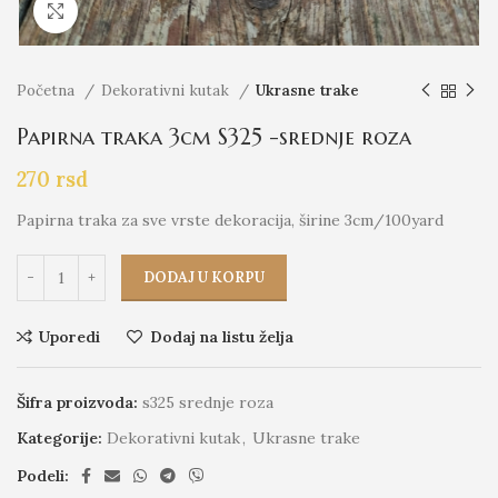
Click to enlarge
Početna
Dekorativni kutak
Ukrasne trake
Papirna traka 3cm S325 -srednje roza
270
rsd
Papirna traka za sve vrste dekoracija, širine 3cm/100yard
DODAJ U KORPU
Uporedi
Dodaj na listu želja
Šifra proizvoda:
s325 srednje roza
Kategorije:
Dekorativni kutak
,
Ukrasne trake
Podeli: