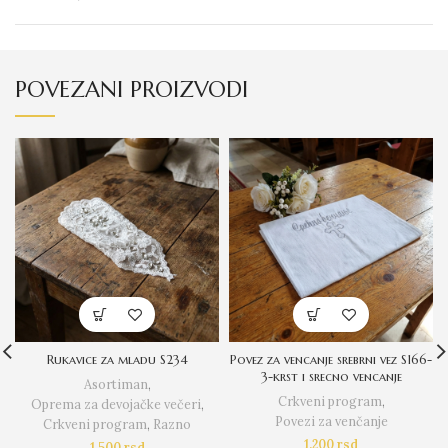
POVEZANI PROIZVODI
Rukavice za mladu S234
Povez za vencanje srebrni vez S166-
3-krst i srecno vencanje
Asortiman
,
Crkveni program
,
Oprema za devojačke večeri
,
Povezi za venčanje
Crkveni program
,
Razno
1.200
rsd
1.500
rsd