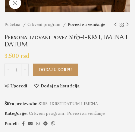
Click to enlarge
Početna
Crkveni program
Povezi za venčanje
Personalizovani povez S165-1-KRST, IMENA I
DATUM
3.500
rsd
DODAJ U KORPU
Uporedi
Dodaj na listu želja
Šifra proizvoda:
S165-1KRST,DATUM I IMENA
Kategorije:
Crkveni program
,
Povezi za venčanje
Podeli: