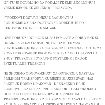
UPITU JE DOVOLJNO DA POSALJETE SLIKU,KOLICINU I
VREME ISPORUKE ZELJENOG PROIZVODA
-TROSKOVI DOSTAVE NISU URACUNATI U
PORUDZBINU.CENA DOSTAVE SE ODREDJUJE PO
CENOVNIKU KURIRSKE SLUZBE.
-SVE PORUDZBINE KOJE BUDU POSLATE A PORUCENE SU
ONLINE A VI KAO KUPAC NE PREUZMETE VASU
PORUDZBINU,KURIRSKA SLUZBA SE OD VAS NAPLACUJE ZA
POVRAT POSTARINE PRODAVCU.KUPAC JE U OBAVEZI DA
SNOSI TROSKOVE POVRATNE POSTARINE I DRUGE
EVENTUALNE TROSKOVE
NE SNOSIMO ODGOVORNOST ZA OSTECENJA NASTALA
PRILIKOM TRANSPORTA KURIRSKE SLUZBE.SVAKI NAS
PAKET JE DOBRO UPAKOVAN -NAZNACENO DA JE
LOMLJIVO I DA SE PAZI PRI TRANSPORTU .ALI UKOLIKO
DODJE DO OSTECENJA PROIZVODA PRILIKOM
TRANSPORTA KURIRSKE SLUZBE,MOLIMO VAS DA SE VASIM
KODOM SE OBRATITE KURIRSKOJ SLUZBI ZA NADOKNADU