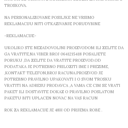
TROSKOVA.
NA PERSONALIZOVANE POSILJKE NE VRSIMO
REKLAMACIJU NITI OTKAZIVANJE PORUDYBINE
-REKLAMACIJE-
UKOLIKO STE NEZADOVOLJNI PROIZVODOM ILI ZELITE DA
GA VRATITE,NA VIBER BROJ 0641215418 POSALJETE
PORUKU ,DA ZELITE DA VRATITE PROIZVOD.OD
PODATAKA JE POTREBNO PRILOZITI IME I PREZIME,
,KONTAKT TELEFON,BROJ RACUNA.PROIZVOD JE
POTREBNO PRAVILNO UPAKOVATI I O SVOM TROSKU
VRATITI NA ADRESU PRODAVCA ,A VAMA CE CIM SE VRATI
PAKET ILI DOSTAVITE DOKAZ O PRAVILNO POSLATOM
PAKETU BITI UPLACEN NOVAC NA VAS RACUN
ROK ZA REKLAMACIJE JE 48H OD PRIJEMA ROBE .