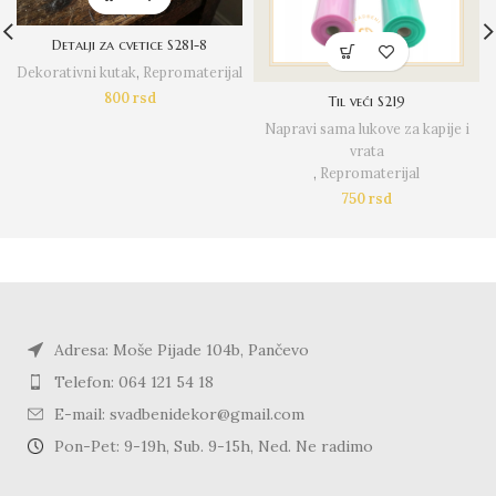
Detalji za cvetice S281-8
Dekorativni kutak
,
Repromaterijal
800
rsd
Til veći S219
Napravi sama lukove za kapije i
vrata
,
Repromaterijal
750
rsd
Adresa: Moše Pijade 104b, Pančevo
Telefon: 064 121 54 18
E-mail: svadbenidekor@gmail.com
Pon-Pet: 9-19h, Sub. 9-15h, Ned. Ne radimo