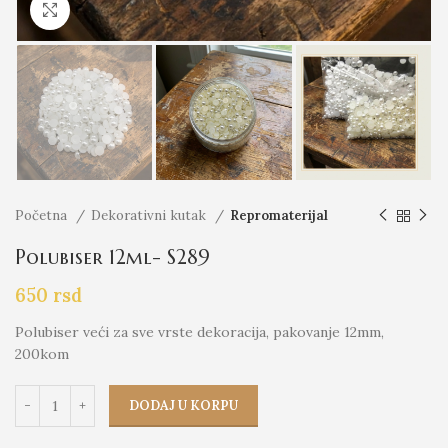
Click to enlarge
Početna
Dekorativni kutak
Repromaterijal
Polubiser 12ml- S289
650
rsd
Polubiser veći za sve vrste dekoracija, pakovanje 12mm,
200kom
DODAJ U KORPU