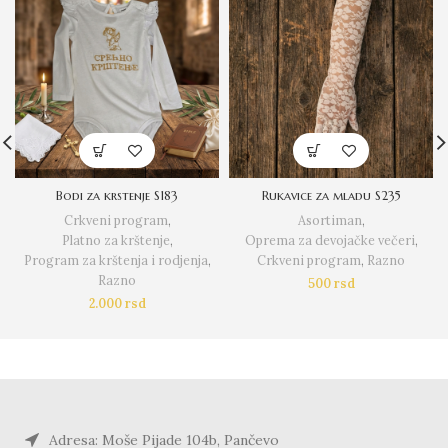
Bodi za krstenje S183
Rukavice za mladu S235
Crkveni program
,
Asortiman
,
Platno za krštenje
,
Oprema za devojačke večeri
,
Program za krštenja i rodjenja
,
Crkveni program
,
Razno
Razno
500
rsd
2.000
rsd
Adresa: Moše Pijade 104b, Pančevo