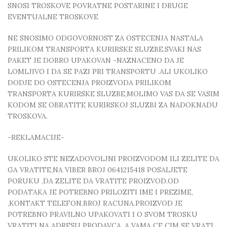
SNOSI TROSKOVE POVRATNE POSTARINE I DRUGE
EVENTUALNE TROSKOVE
NE SNOSIMO ODGOVORNOST ZA OSTECENJA NASTALA
PRILIKOM TRANSPORTA KURIRSKE SLUZBE.SVAKI NAS
PAKET JE DOBRO UPAKOVAN -NAZNACENO DA JE
LOMLJIVO I DA SE PAZI PRI TRANSPORTU .ALI UKOLIKO
DODJE DO OSTECENJA PROIZVODA PRILIKOM
TRANSPORTA KURIRSKE SLUZBE,MOLIMO VAS DA SE VASIM
KODOM SE OBRATITE KURIRSKOJ SLUZBI ZA NADOKNADU
TROSKOVA.
-REKLAMACIJE-
UKOLIKO STE NEZADOVOLJNI PROIZVODOM ILI ZELITE DA
GA VRATITE,NA VIBER BROJ 0641215418 POSALJETE
PORUKU ,DA ZELITE DA VRATITE PROIZVOD.OD
PODATAKA JE POTREBNO PRILOZITI IME I PREZIME,
,KONTAKT TELEFON,BROJ RACUNA.PROIZVOD JE
POTREBNO PRAVILNO UPAKOVATI I O SVOM TROSKU
VRATITI NA ADRESU PRODAVCA ,A VAMA CE CIM SE VRATI