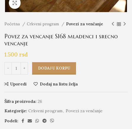
Click to enlarge
Početna
Crkveni program
Povezi za venčanje
Povez za vencanje S168 mladenci i srecno
vencanje
1.500
rsd
DODAJ U KORPU
Uporedi
Dodaj na listu želja
Šifra proizvoda:
26
Kategorije:
Crkveni program
,
Povezi za venčanje
Podeli: