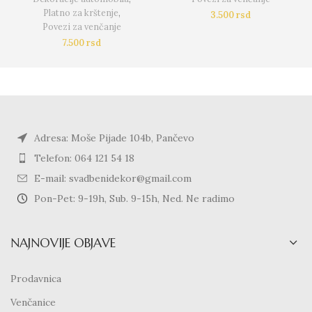
Platno za krštenje
,
3.500
rsd
Povezi za venčanje
7.500
rsd
Adresa: Moše Pijade 104b, Pančevo
Telefon: 064 121 54 18
E-mail: svadbenidekor@gmail.com
Pon-Pet: 9-19h, Sub. 9-15h, Ned. Ne radimo
NAJNOVIJE OBJAVE
Prodavnica
Venčanice