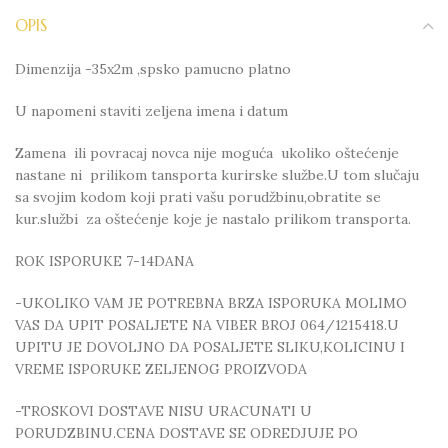
OPIS
Dimenzija -35x2m ,spsko pamucno platno
U napomeni staviti zeljena imena i datum
Zamena ili povracaj novca nije moguća ukoliko oštećenje
nastane ni prilikom tansporta kurirske službe.U tom slučaju
sa svojim kodom koji prati vašu porudžbinu,obratite se
kur.službi za oštećenje koje je nastalo prilikom transporta.
ROK ISPORUKE 7-14DANA
-UKOLIKO VAM JE POTREBNA BRZA ISPORUKA MOLIMO
VAS DA UPIT POSALJETE NA VIBER BROJ 064/1215418.U
UPITU JE DOVOLJNO DA POSALJETE SLIKU,KOLICINU I
VREME ISPORUKE ZELJENOG PROIZVODA
-TROSKOVI DOSTAVE NISU URACUNATI U
PORUDZBINU.CENA DOSTAVE SE ODREDJUJE PO