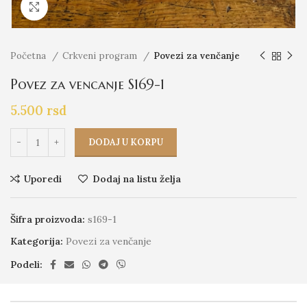
Click to enlarge
Početna
Crkveni program
Povezi za venčanje
Povez za vencanje S169-1
5.500
rsd
DODAJ U KORPU
Uporedi
Dodaj na listu želja
Šifra proizvoda:
s169-1
Kategorija:
Povezi za venčanje
Podeli: