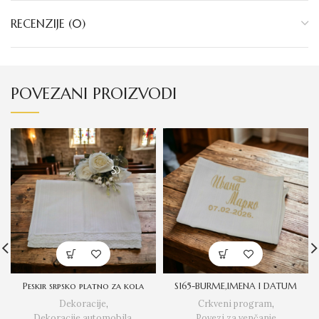
RECENZIJE (0)
POVEZANI PROIZVODI
Peskir srpsko platno za kola
S165-BURME,IMENA I DATUM
Dekoracije
,
Crkveni program
,
Dekoracije automobila
,
Povezi za venčanje