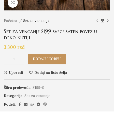
Click to enlarge
Početna
Set za vencanje
Set za vencanje S199 svece,saten povez u
deko kutiji
3.300
rsd
DODAJ U KORPU
Uporedi
Dodaj na listu želja
Šifra proizvoda:
S199-0
Kategorija:
Set za vencanje
Podeli: