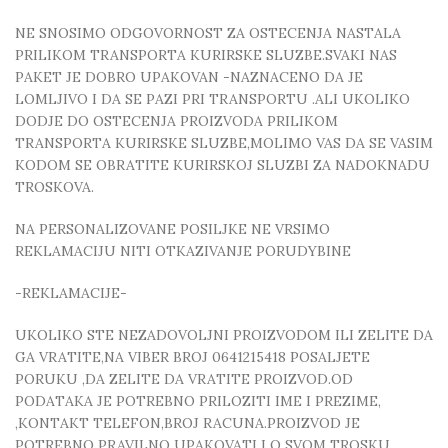
NE SNOSIMO ODGOVORNOST ZA OSTECENJA NASTALA
PRILIKOM TRANSPORTA KURIRSKE SLUZBE.SVAKI NAS
PAKET JE DOBRO UPAKOVAN -NAZNACENO DA JE
LOMLJIVO I DA SE PAZI PRI TRANSPORTU .ALI UKOLIKO
DODJE DO OSTECENJA PROIZVODA PRILIKOM
TRANSPORTA KURIRSKE SLUZBE,MOLIMO VAS DA SE VASIM
KODOM SE OBRATITE KURIRSKOJ SLUZBI ZA NADOKNADU
TROSKOVA.
NA PERSONALIZOVANE POSILJKE NE VRSIMO
REKLAMACIJU NITI OTKAZIVANJE PORUDYBINE
-REKLAMACIJE-
UKOLIKO STE NEZADOVOLJNI PROIZVODOM ILI ZELITE DA
GA VRATITE,NA VIBER BROJ 0641215418 POSALJETE
PORUKU ,DA ZELITE DA VRATITE PROIZVOD.OD
PODATAKA JE POTREBNO PRILOZITI IME I PREZIME,
,KONTAKT TELEFON,BROJ RACUNA.PROIZVOD JE
POTREBNO PRAVILNO UPAKOVATI I O SVOM TROSKU