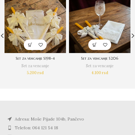
Set za vencanje S198-4
Set za vencanje S206
Set za vencanje
Set za vencanje
5.200
rsd
4.100
rsd
Adresa: Moše Pijade 104b, Pančevo
Telefon: 064 121 54 18