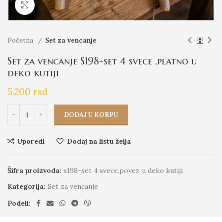
Click to enlarge
Početna
Set za vencanje
Set za vencanje S198-set 4 svece ,platno u
deko kutiji
5.200
rsd
DODAJ U KORPU
Uporedi
Dodaj na listu želja
Šifra proizvoda:
s198-set 4 svece,povez u deko kutiji
Kategorija:
Set za vencanje
Podeli: