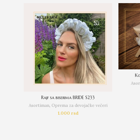
Ko
Asor
Rajf sa biserima BRIDE S233
Asortiman
,
Oprema za devojačke večeri
1.000
rsd