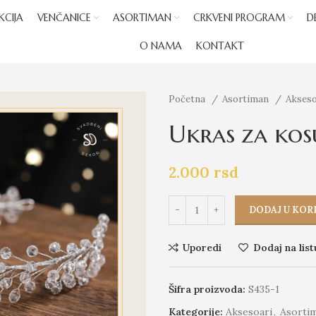
KCIJA
VENČANICE
ASORTIMAN
CRKVENI PROGRAM
D
O NAMA
KONTAKT
Početna
Asortiman
Akses
Ukras za kos
2.000
rsd
DODAJ U KOR
Uporedi
Dodaj na list
Šifra proizvoda:
S435-1
Kategorije:
Aksesoari
,
Asorti