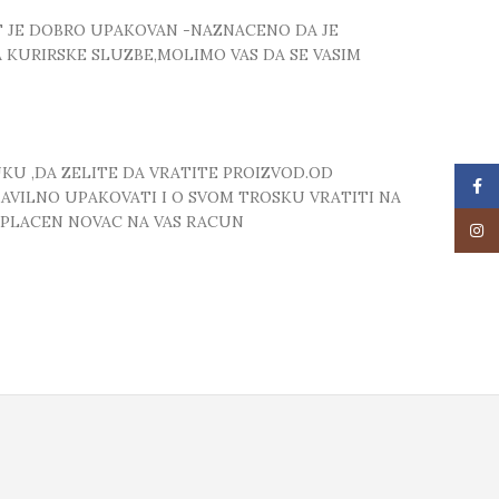
T JE DOBRO UPAKOVAN -NAZNACENO DA JE
 KURIRSKE SLUZBE,MOLIMO VAS DA SE VASIM
UKU ,DA ZELITE DA VRATITE PROIZVOD.OD
Face
RAVILNO UPAKOVATI I O SVOM TROSKU VRATITI NA
 UPLACEN NOVAC NA VAS RACUN
Insta