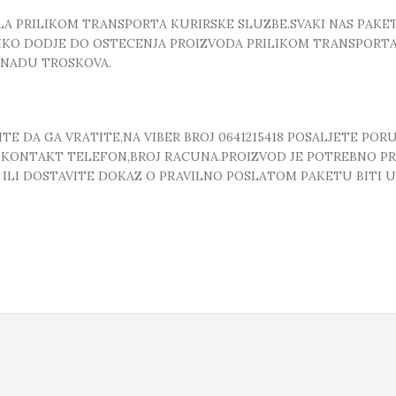
 PRILIKOM TRANSPORTA KURIRSKE SLUZBE.SVAKI NAS PAKE
OLIKO DODJE DO OSTECENJA PROIZVODA PRILIKOM TRANSPORTA
KNADU TROSKOVA.
E DA GA VRATITE,NA VIBER BROJ 0641215418 POSALJETE POR
, ,KONTAKT TELEFON,BROJ RACUNA.PROIZVOD JE POTREBNO P
T ILI DOSTAVITE DOKAZ O PRAVILNO POSLATOM PAKETU BITI