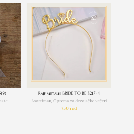
519)
Rajf metalni BRIDE TO BE S217-4
oste
Asortiman
,
Oprema za devojačke večeri
Asort
750
rsd