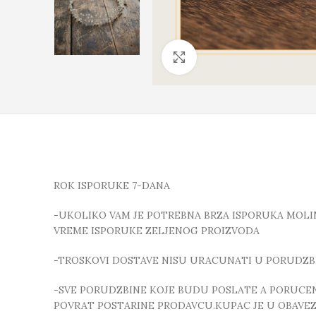
Click to enlarge
ROK ISPORUKE 7-DANA
-UKOLIKO VAM JE POTREBNA BRZA ISPORUKA MOLIMO
VREME ISPORUKE ZELJENOG PROIZVODA
-TROSKOVI DOSTAVE NISU URACUNATI U PORUDZB
-SVE PORUDZBINE KOJE BUDU POSLATE A PORUCEN
POVRAT POSTARINE PRODAVCU.KUPAC JE U OBAVE