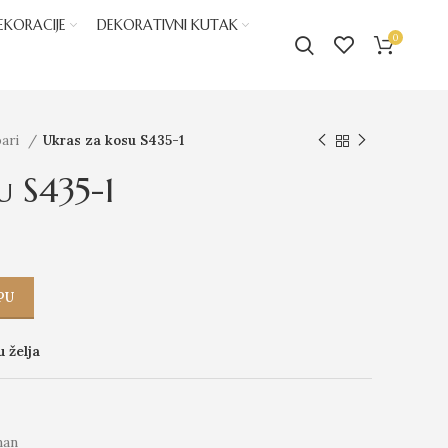
EKORACIJE
DEKORATIVNI KUTAK
0
oari
Ukras za kosu S435-1
u S435-1
PU
u želja
man