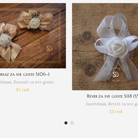
rsaz za sve goste S106-1
timan
,
Korsaži za sve goste
35
rsd
Rever za sve goste S118 (S
Asortiman
,
Reveri za sve g
23
rsd