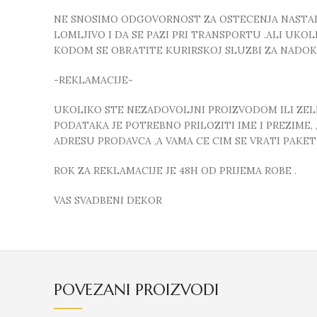
NE SNOSIMO ODGOVORNOST ZA OSTECENJA NASTALA
LOMLJIVO I DA SE PAZI PRI TRANSPORTU .ALI UK
KODOM SE OBRATITE KURIRSKOJ SLUZBI ZA NADO
-REKLAMACIJE-
UKOLIKO STE NEZADOVOLJNI PROIZVODOM ILI ZELIT
PODATAKA JE POTREBNO PRILOZITI IME I PREZIME
ADRESU PRODAVCA ,A VAMA CE CIM SE VRATI PAKE
ROK ZA REKLAMACIJE JE 48H OD PRIJEMA ROBE .
VAS SVADBENI DEKOR
POVEZANI PROIZVODI