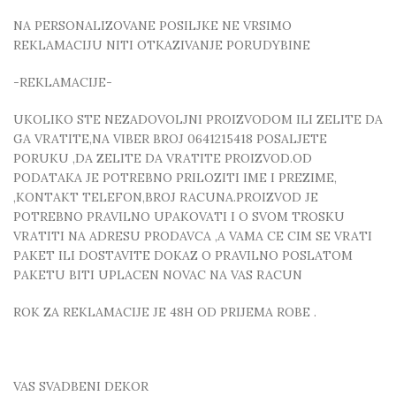
NA PERSONALIZOVANE POSILJKE NE VRSIMO
REKLAMACIJU NITI OTKAZIVANJE PORUDYBINE
-REKLAMACIJE-
UKOLIKO STE NEZADOVOLJNI PROIZVODOM ILI ZELITE DA
GA VRATITE,NA VIBER BROJ 0641215418 POSALJETE
PORUKU ,DA ZELITE DA VRATITE PROIZVOD.OD
PODATAKA JE POTREBNO PRILOZITI IME I PREZIME,
,KONTAKT TELEFON,BROJ RACUNA.PROIZVOD JE
POTREBNO PRAVILNO UPAKOVATI I O SVOM TROSKU
VRATITI NA ADRESU PRODAVCA ,A VAMA CE CIM SE VRATI
PAKET ILI DOSTAVITE DOKAZ O PRAVILNO POSLATOM
PAKETU BITI UPLACEN NOVAC NA VAS RACUN
ROK ZA REKLAMACIJE JE 48H OD PRIJEMA ROBE .
VAS SVADBENI DEKOR