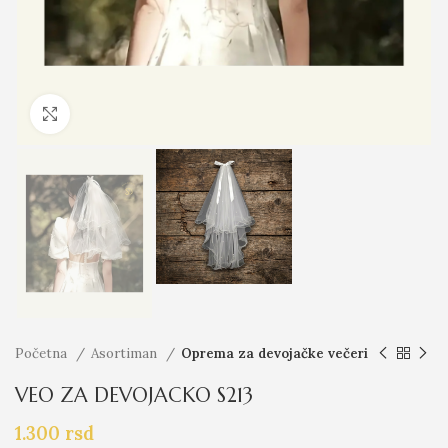
Click to enlarge
Početna
Asortiman
Oprema za devojačke večeri
VEO ZA DEVOJACKO S213
1.300
rsd