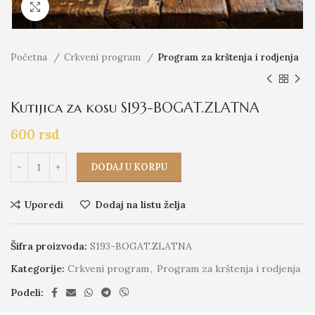
Click to enlarge
Početna
Crkveni program
Program za krštenja i rodjenja
Kutijica za kosu S193-BOGAT.ZLATNA
600
rsd
DODAJ U KORPU
Uporedi
Dodaj na listu želja
Šifra proizvoda:
S193-BOGAT.ZLATNA
Kategorije:
Crkveni program
,
Program za krštenja i rodjenja
Podeli: