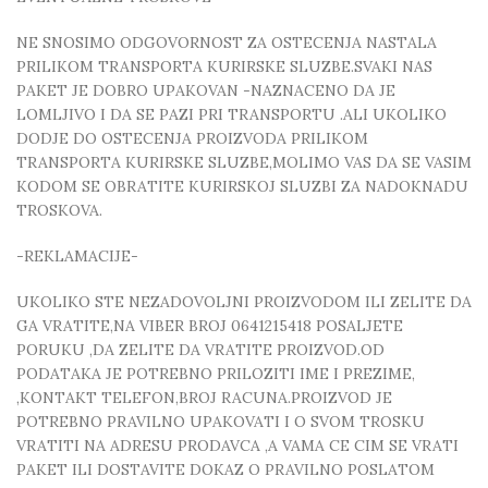
NE SNOSIMO ODGOVORNOST ZA OSTECENJA NASTALA
PRILIKOM TRANSPORTA KURIRSKE SLUZBE.SVAKI NAS
PAKET JE DOBRO UPAKOVAN -NAZNACENO DA JE
LOMLJIVO I DA SE PAZI PRI TRANSPORTU .ALI UKOLIKO
DODJE DO OSTECENJA PROIZVODA PRILIKOM
TRANSPORTA KURIRSKE SLUZBE,MOLIMO VAS DA SE VASIM
KODOM SE OBRATITE KURIRSKOJ SLUZBI ZA NADOKNADU
TROSKOVA.
-REKLAMACIJE-
UKOLIKO STE NEZADOVOLJNI PROIZVODOM ILI ZELITE DA
GA VRATITE,NA VIBER BROJ 0641215418 POSALJETE
PORUKU ,DA ZELITE DA VRATITE PROIZVOD.OD
PODATAKA JE POTREBNO PRILOZITI IME I PREZIME,
,KONTAKT TELEFON,BROJ RACUNA.PROIZVOD JE
POTREBNO PRAVILNO UPAKOVATI I O SVOM TROSKU
VRATITI NA ADRESU PRODAVCA ,A VAMA CE CIM SE VRATI
PAKET ILI DOSTAVITE DOKAZ O PRAVILNO POSLATOM