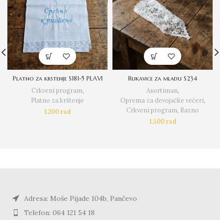
Platno za krstenje S181-5 PLAVI
Rukavice za mladu S234
Crkveni program
,
Asortiman
,
Platno za krštenje
Oprema za devojačke večeri
,
Crkveni program
,
Razno
1.200
rsd
1.500
rsd
Adresa: Moše Pijade 104b, Pančevo
Telefon: 064 121 54 18