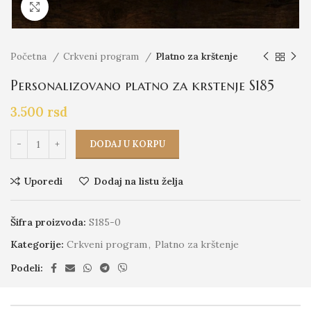
Click to enlarge
Početna
Crkveni program
Platno za krštenje
Personalizovano platno za krstenje S185
3.500
rsd
DODAJ U KORPU
Uporedi
Dodaj na listu želja
Šifra proizvoda:
S185-0
Kategorije:
Crkveni program
,
Platno za krštenje
Podeli: