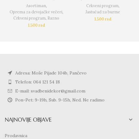
Asortiman
,
Crkveni program
,
Oprema za devojačke večeri
,
Jastučad za burme
Crkveni program
,
Razno
1.500
rsd
1.500
rsd
Adresa: Moše Pijade 104b, Pančevo
Telefon: 064 121 54 18
E-mail: svadbenidekor@gmail.com
Pon-Pet: 9-19h, Sub. 9-15h, Ned. Ne radimo
NAJNOVIJE OBJAVE
Prodavnica